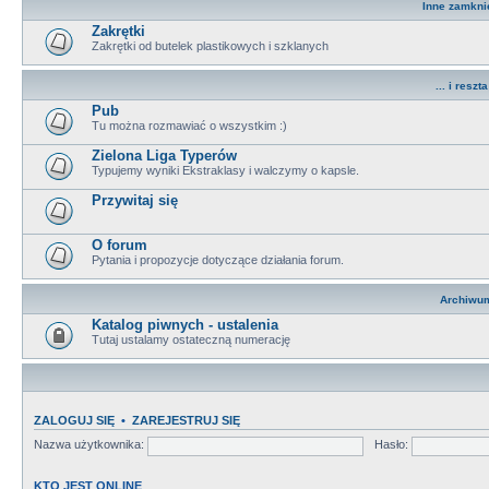
Inne zamkni
Zakrętki
Zakrętki od butelek plastikowych i szklanych
... i reszta 
Pub
Tu można rozmawiać o wszystkim :)
Zielona Liga Typerów
Typujemy wyniki Ekstraklasy i walczymy o kapsle.
Przywitaj się
O forum
Pytania i propozycje dotyczące działania forum.
Archiwu
Katalog piwnych - ustalenia
Tutaj ustalamy ostateczną numerację
ZALOGUJ SIĘ
•
ZAREJESTRUJ SIĘ
Nazwa użytkownika:
Hasło:
KTO JEST ONLINE