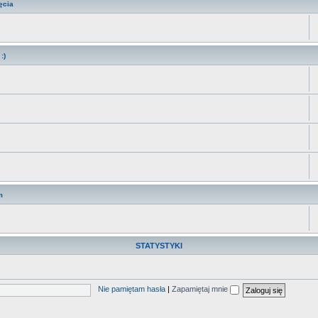
ęcia
:)
m
STATYSTYKI
Nie pamiętam hasła
|
Zapamiętaj mnie