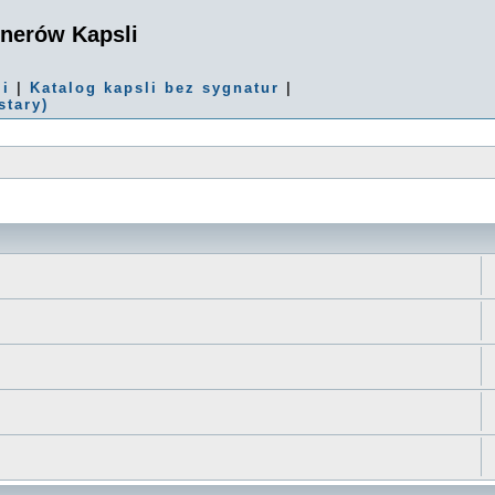
onerów Kapsli
mi
|
Katalog kapsli bez sygnatur
|
stary)