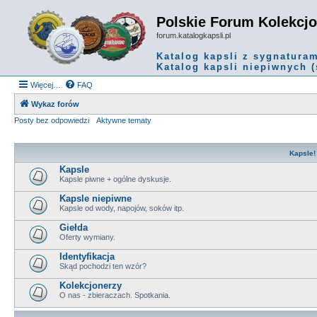
Polskie Forum Kolekcj
forum.katalogkapsli.pl
Katalog kapsli z sygnatura
Katalog kapsli niepiwnych (
Więcej…
FAQ
Wykaz forów
Posty bez odpowiedzi
Aktywne tematy
Kapsle!
Kapsle
Kapsle piwne + ogólne dyskusje.
Kapsle niepiwne
Kapsle od wody, napojów, soków itp.
Giełda
Oferty wymiany.
Identyfikacja
Skąd pochodzi ten wzór?
Kolekcjonerzy
O nas - zbieraczach. Spotkania.