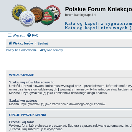
Polskie Forum Kolekcj
forum.katalogkapsli.pl
Katalog kapsli z sygnatura
Katalog kapsli niepiwnych (
Więcej…
FAQ
Wykaz forów
Szukaj
Posty bez odpowiedzi
Aktywne tematy
WYSZUKIWANIE
Szukaj wg słów kluczowych:
Umieść
+
przed słowem, które musi wystąpić oraz
-
przed słowem, które nie może wys
umieścisz listę słów oddzielonych
|
wewnątrz nawiasów, tylko jedno ze słów będzie mu
Możesz użyć gwiazdki (*) jako zamiennika dowolnego ciągu znaków.
Szukaj wg autora:
Można użyć gwiazdki (*) jako zamiennika dowolnego ciągu znaków.
OPCJE WYSZUKIWANIA
Przeszukaj fora:
Wybierz fora, które chcesz przeszukać. Subfora są przeszukiwane automatycznie, c
„Przeszukuj subfora”, jest wyłączona.