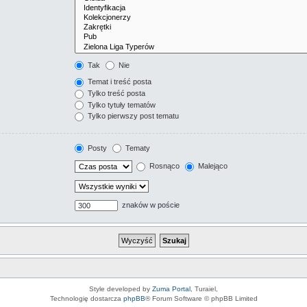
Tak
Nie
Temat i treść posta
Tylko treść posta
Tylko tytuły tematów
Tylko pierwszy post tematu
Posty
Tematy
Rosnąco
Malejąco
znaków w poście
Style developed by
Zuma Portal
, Turaiel,
Technologię dostarcza
phpBB
® Forum Software © phpBB Limited