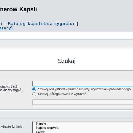
onerów Kapsli
mi
|
Katalog kapsli bez sygnatur
|
stary)
Szukaj
tąpić. Jeśli
Szukaj wszystkich wyrażeń lub użyj wyrażenia wprowadzonego
siało wystąpić.
Szukaj któregokolwiek z wyrażeń
hyba że funkcja