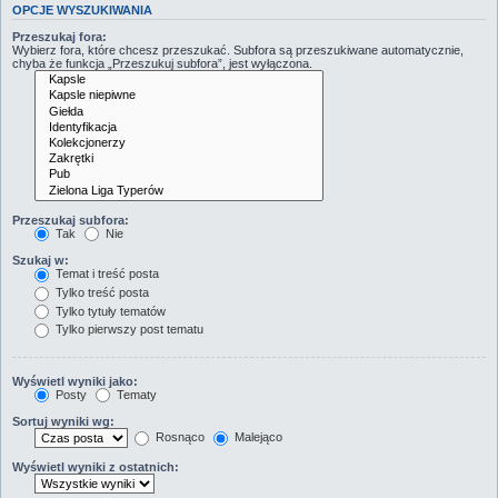
OPCJE WYSZUKIWANIA
Przeszukaj fora:
Wybierz fora, które chcesz przeszukać. Subfora są przeszukiwane automatycznie,
chyba że funkcja „Przeszukuj subfora”, jest wyłączona.
Przeszukaj subfora:
Tak
Nie
Szukaj w:
Temat i treść posta
Tylko treść posta
Tylko tytuły tematów
Tylko pierwszy post tematu
Wyświetl wyniki jako:
Posty
Tematy
Sortuj wyniki wg:
Rosnąco
Malejąco
Wyświetl wyniki z ostatnich: