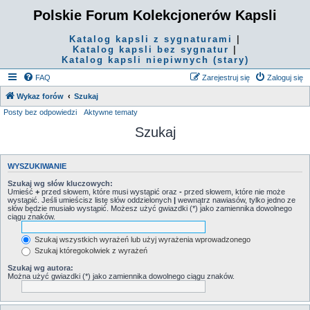
Polskie Forum Kolekcjonerów Kapsli
Katalog kapsli z sygnaturami
|
Katalog kapsli bez sygnatur
|
Katalog kapsli niepiwnych (stary)
FAQ
Zarejestruj się
Zaloguj się
Wykaz forów
Szukaj
Posty bez odpowiedzi
Aktywne tematy
Szukaj
WYSZUKIWANIE
Szukaj wg słów kluczowych:
Umieść
+
przed słowem, które musi wystąpić oraz
-
przed słowem, które nie może
wystąpić. Jeśli umieścisz listę słów oddzielonych
|
wewnątrz nawiasów, tylko jedno ze
słów będzie musiało wystąpić. Możesz użyć gwiazdki (*) jako zamiennika dowolnego
ciągu znaków.
Szukaj wszystkich wyrażeń lub użyj wyrażenia wprowadzonego
Szukaj któregokolwiek z wyrażeń
Szukaj wg autora:
Można użyć gwiazdki (*) jako zamiennika dowolnego ciągu znaków.