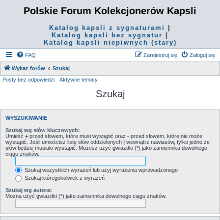
Polskie Forum Kolekcjonerów Kapsli
Katalog kapsli z sygnaturami
|
Katalog kapsli bez sygnatur
|
Katalog kapsli niepiwnych (stary)
FAQ
Zarejestruj się
Zaloguj się
Wykaz forów
Szukaj
Posty bez odpowiedzi
Aktywne tematy
Szukaj
WYSZUKIWANIE
Szukaj wg słów kluczowych:
Umieść
+
przed słowem, które musi wystąpić oraz
-
przed słowem, które nie może
wystąpić. Jeśli umieścisz listę słów oddzielonych
|
wewnątrz nawiasów, tylko jedno ze
słów będzie musiało wystąpić. Możesz użyć gwiazdki (*) jako zamiennika dowolnego
ciągu znaków.
Szukaj wszystkich wyrażeń lub użyj wyrażenia wprowadzonego
Szukaj któregokolwiek z wyrażeń
Szukaj wg autora:
Można użyć gwiazdki (*) jako zamiennika dowolnego ciągu znaków.