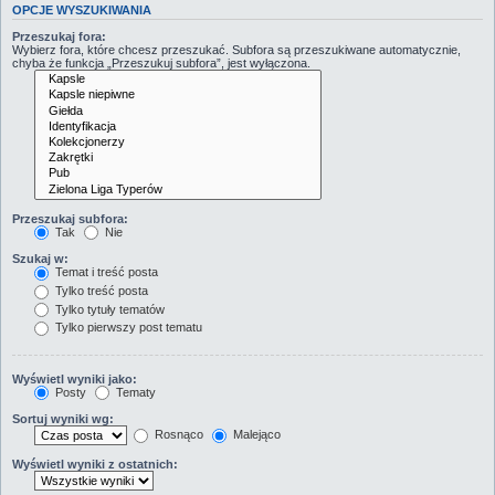
OPCJE WYSZUKIWANIA
Przeszukaj fora:
Wybierz fora, które chcesz przeszukać. Subfora są przeszukiwane automatycznie,
chyba że funkcja „Przeszukuj subfora”, jest wyłączona.
Przeszukaj subfora:
Tak
Nie
Szukaj w:
Temat i treść posta
Tylko treść posta
Tylko tytuły tematów
Tylko pierwszy post tematu
Wyświetl wyniki jako:
Posty
Tematy
Sortuj wyniki wg:
Rosnąco
Malejąco
Wyświetl wyniki z ostatnich: