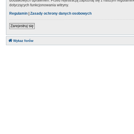
dodatkowych uprawnień. Przed rejestracją zapoznaj się z naszym regulami
dotyczących funkcjonowania witryny.
Regulamin
|
Zasady ochrony danych osobowych
Zarejestruj się
Wykaz forów