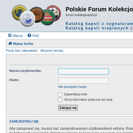
Polskie Forum Kolekcj
forum.katalogkapsli.pl
Katalog kapsli z sygnatura
Katalog kapsli niepiwnych (
Więcej…
FAQ
Wykaz forów
Posty bez odpowiedzi
Aktywne tematy
Nazwa użytkownika:
Hasło:
Nie pamiętam hasła
Zapamiętaj mnie
Ukryj mój status podczas tej sesji
ZAREJESTRUJ SIĘ
Aby zalogować się, musisz być zarejestrowanym użytkownikiem witryny. Rejes