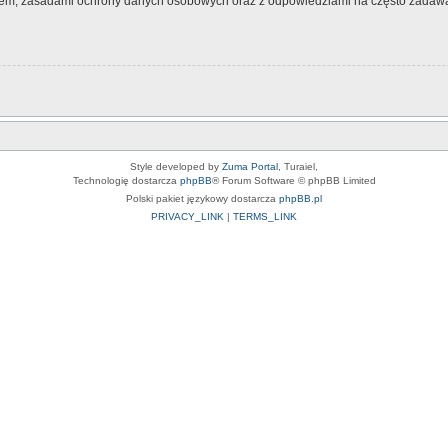
nem, zasadami ochrony danych osobowych oraz z odpowiedziami na często zadawa
Style developed by
Zuma Portal
, Turaiel,
Technologię dostarcza
phpBB
® Forum Software © phpBB Limited
Polski pakiet językowy dostarcza
phpBB.pl
PRIVACY_LINK
|
TERMS_LINK