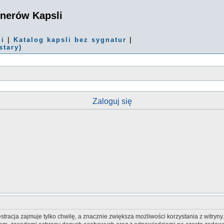
onerów Kapsli
mi
|
Katalog kapsli bez sygnatur
|
stary)
Zaloguj się
tracja zajmuje tylko chwilę, a znacznie zwiększa możliwości korzystania z witryn