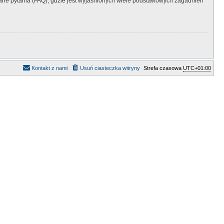
ne pytania (FAQ), gdzie jest wyjaśnionych wiele podstawowych zagadnień
Kontakt z nami
Usuń ciasteczka witryny
Strefa czasowa
UTC+01:00