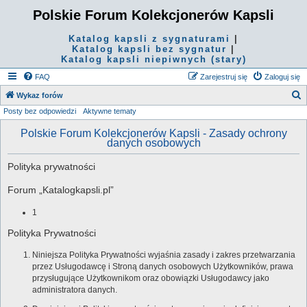
Polskie Forum Kolekcjonerów Kapsli
Katalog kapsli z sygnaturami
|
Katalog kapsli bez sygnatur
|
Katalog kapsli niepiwnych (stary)
FAQ
Zarejestruj się
Zaloguj się
S
Wykaz forów
Posty bez odpowiedzi
Aktywne tematy
z
u
Polskie Forum Kolekcjonerów Kapsli - Zasady ochrony
danych osobowych
k
a
Polityka prywatności
j
Forum „Katalogkapsli.pl”
1
Polityka Prywatności
Niniejsza Polityka Prywatności wyjaśnia zasady i zakres przetwarzania
przez Usługodawcę i Stroną danych osobowych Użytkowników, prawa
przysługujące Użytkownikom oraz obowiązki Usługodawcy jako
administratora danych.