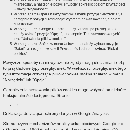
“Narzędzia”, a następnie pozycję “Opcje” i określić poziom prywatności
w sekcji “Prywatność”,
W przeglądarce Opera należy: wybrać z menu pozycję “Narzędzia”, a
następnie z pozycji “Preferencje” wybrać “Zaawansowane”, a potem
“Ciasteczka”,
W przeglądarce Google Chrome należy: z menu po prawej stronie
należy wybrać pozycję “Opcje”, a następnie “Dla zaawansowanych”
oraz “Ustawienia plików cookies”,
W przeglądarce Safari: w menu Ustawienia należy wybrać pozycję
“Safari”, a następnie w sekcji Prywatność i ochrona wybrać “Blokuj
cookies”.
Powyższe sposoby na niewyrażenie zgody mogą ulec zmianie. Są
to przykładowe typy przeglądarek. W większości przeglądarek tego
typu informacje dotyczące plików cookies można znaleźć w menu
“Narzędzia” lub “Opcje”.
Ograniczenia stosowania plików cookies mogą wpłynąć na niektóre
funkcjonalności dostępne na Stronie.
10
Deklaracja dotycząca ochrony danych w Google Analytics
Strona używa mechanizmów analizy usług sieciowych Google Inc.
(”Google Inc., 1600 Amphitheatre Parkway, Mountain View, CA