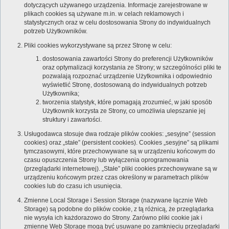
dotyczących używanego urządzenia. Informacje zarejestrowane w
plikach cookies są używane m.in. w celach reklamowych i
statystycznych oraz w celu dostosowania Strony do indywidualnych
potrzeb Użytkowników.
Pliki cookies wykorzystywane są przez Stronę w celu:
dostosowania zawartości Strony do preferencji Użytkowników
oraz optymalizacji korzystania ze Strony; w szczególności pliki te
pozwalają rozpoznać urządzenie Użytkownika i odpowiednio
wyświetlić Stronę, dostosowaną do indywidualnych potrzeb
Użytkownika;
tworzenia statystyk, które pomagają zrozumieć, w jaki sposób
Użytkownik korzysta ze Strony, co umożliwia ulepszanie jej
struktury i zawartości.
Usługodawca stosuje dwa rodzaje plików cookies: „sesyjne” (session
cookies) oraz „stałe” (persistent cookies). Cookies „sesyjne” są plikami
tymczasowymi, które przechowywane są w urządzeniu końcowym do
czasu opuszczenia Strony lub wyłączenia oprogramowania
(przeglądarki internetowej). „Stałe” pliki cookies przechowywane są w
urządzeniu końcowym przez czas określony w parametrach plików
cookies lub do czasu ich usunięcia.
Zmienne Local Storage i Session Storage (nazywane łącznie Web
Storage) są podobne do plików cookie, z tą różnicą, że przeglądarka
nie wysyła ich każdorazowo do Strony. Zarówno pliki cookie jak i
zmienne Web Storage mogą być usuwane po zamknięciu przeglądarki