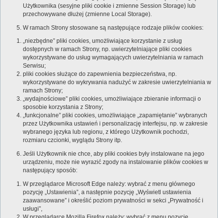
Użytkownika (sesyjne pliki cookie i zmienne Session Storage) lub
przechowywane dłużej (zmienne Local Storage).
W ramach Strony stosowane są następujące rodzaje plików cookies:
„niezbędne” pliki cookies, umożliwiające korzystanie z usług
dostępnych w ramach Strony, np. uwierzytelniające pliki cookies
wykorzystywane do usług wymagających uwierzytelniania w ramach
Serwisu;
pliki cookies służące do zapewnienia bezpieczeństwa, np.
wykorzystywane do wykrywania nadużyć w zakresie uwierzytelniania w
ramach Strony;
„wydajnościowe” pliki cookies, umożliwiające zbieranie informacji o
sposobie korzystania z Strony;
„funkcjonalne” pliki cookies, umożliwiające „zapamiętanie” wybranych
przez Użytkownika ustawień i personalizację interfejsu, np. w zakresie
wybranego języka lub regionu, z którego Użytkownik pochodzi,
rozmiaru czcionki, wyglądu Strony itp.
Jeśli Użytkownik nie chce, aby pliki cookies były instalowane na jego
urządzeniu, może nie wyrazić zgody na instalowanie plików cookies w
następujący sposób:
W przeglądarce Microsoft Edge należy: wybrać z menu głównego
pozycję „Ustawienia”, a następnie pozycję „Wyświetl ustawienia
zaawansowane” i określić poziom prywatności w sekci „Prywatność i
usługi”,
W przeglądarce Mozilla Firefox należy: wybrać z menu pozycję