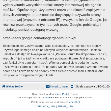
wykorzystanie wszystkich funkcji strony internetowej nie będzie
możliwe. Oprócz tego, Użytkownik może zablokować zapisywanie
danych zebranych przez cookies dotyczących używania strony
internetowej (włącznie z adresem IP) i wysyłanie ich do Google, jak
również przekazywanie tych danych przez Google, pobierając i
instalując poniżej dostępną wtyczkę:
https://tools.google.com/dlpage/gaoptout?hl=pl .
Twoje hasło jest zaszyfrowane, więc jest bezpieczne, niemniej nie należy
używać tego samego hasła na różnych witrynach internetowych. Hasło to
umożliwia dostęp do twojego konta na „Polskie Forum Kolekcjonerów Kapsli”,
więc chroń je i w żadnym wypadku nie podawaj
nikomu
. Jeśli je zapomnisz,
użyj funkcji „Nie pamiętam hasła”. Witryna poprosi cię o podanie nazwy
użytkownika i adresu e-mail. Po podaniu tych danych zostanie wygenerowane
nowe hasło i przesłane na podany przez ciebie adres e-mail. Umożliwi ono
odzyskanie dostępu do twojego konta.
Wykaz forów
Kontakt z nami
Strefa czasowa
UTC+01:00
Style developed by
Zuma Portal
, Turaiel,
Technologię dostarcza
phpBB
® Forum Software © phpBB Limited
Polski pakiet językowy dostarcza
phpBB.pl
PRIVACY_LINK
|
TERMS_LINK