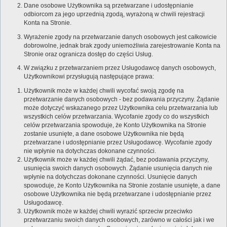
Dane osobowe Użytkownika są przetwarzane i udostępnianie
odbiorcom za jego uprzednią zgodą, wyrażoną w chwili rejestracji
Konta na Stronie.
Wyrażenie zgody na przetwarzanie danych osobowych jest całkowicie
dobrowolne, jednak brak zgody uniemożliwia zarejestrowanie Konta na
Stronie oraz ogranicza dostęp do części Usług.
W związku z przetwarzaniem przez Usługodawcę danych osobowych,
Użytkownikowi przysługują następujące prawa:
Użytkownik może w każdej chwili wycofać swoją zgodę na
przetwarzanie danych osobowych - bez podawania przyczyny. Żądanie
może dotyczyć wskazanego przez Użytkownika celu przetwarzania lub
wszystkich celów przetwarzania. Wycofanie zgody co do wszystkich
celów przetwarzania spowoduje, że Konto Użytkownika na Stronie
zostanie usunięte, a dane osobowe Użytkownika nie będą
przetwarzane i udostępnianie przez Usługodawcę. Wycofanie zgody
nie wpłynie na dotychczas dokonane czynności.
Użytkownik może w każdej chwili żądać, bez podawania przyczyny,
usunięcia swoich danych osobowych. Żądanie usunięcia danych nie
wpłynie na dotychczas dokonane czynności. Usunięcie danych
spowoduje, że Konto Użytkownika na Stronie zostanie usunięte, a dane
osobowe Użytkownika nie będą przetwarzane i udostępnianie przez
Usługodawcę.
Użytkownik może w każdej chwili wyrazić sprzeciw przeciwko
przetwarzaniu swoich danych osobowych, zarówno w całości jak i we