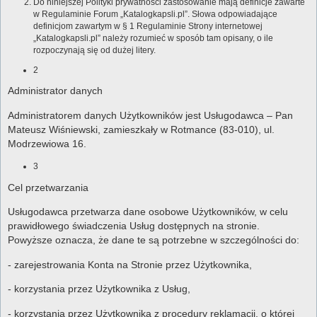
Do niniejszej Polityki prywatności zastosowanie mają definicje zawarte
w Regulaminie Forum „Katalogkapsli.pl”. Słowa odpowiadające
definicjom zawartym w § 1 Regulaminie Strony internetowej
„Katalogkapsli.pl” należy rozumieć w sposób tam opisany, o ile
rozpoczynają się od dużej litery.
2
Administrator danych
Administratorem danych Użytkowników jest Usługodawca – Pan
Mateusz Wiśniewski, zamieszkały w Rotmance (83-010), ul.
Modrzewiowa 16.
3
Cel przetwarzania
Usługodawca przetwarza dane osobowe Użytkowników, w celu
prawidłowego świadczenia Usług dostępnych na stronie.
Powyższe oznacza, że dane te są potrzebne w szczególności do:
- zarejestrowania Konta na Stronie przez Użytkownika,
- korzystania przez Użytkownika z Usług,
- korzystania przez Użytkownika z procedury reklamacji, o której