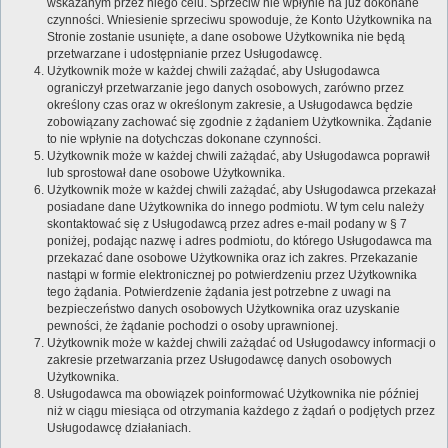
wskazanym przez niego celu. Sprzeciw nie wpłynie na już dokonane
czynności. Wniesienie sprzeciwu spowoduje, że Konto Użytkownika na
Stronie zostanie usunięte, a dane osobowe Użytkownika nie będą
przetwarzane i udostępnianie przez Usługodawcę.
Użytkownik może w każdej chwili zażądać, aby Usługodawca
ograniczył przetwarzanie jego danych osobowych, zarówno przez
określony czas oraz w określonym zakresie, a Usługodawca będzie
zobowiązany zachować się zgodnie z żądaniem Użytkownika. Żądanie
to nie wpłynie na dotychczas dokonane czynności.
Użytkownik może w każdej chwili zażądać, aby Usługodawca poprawił
lub sprostował dane osobowe Użytkownika.
Użytkownik może w każdej chwili zażądać, aby Usługodawca przekazał
posiadane dane Użytkownika do innego podmiotu. W tym celu należy
skontaktować się z Usługodawcą przez adres e-mail podany w § 7
poniżej, podając nazwę i adres podmiotu, do którego Usługodawca ma
przekazać dane osobowe Użytkownika oraz ich zakres. Przekazanie
nastąpi w formie elektronicznej po potwierdzeniu przez Użytkownika
tego żądania. Potwierdzenie żądania jest potrzebne z uwagi na
bezpieczeństwo danych osobowych Użytkownika oraz uzyskanie
pewności, że żądanie pochodzi o osoby uprawnionej.
Użytkownik może w każdej chwili zażądać od Usługodawcy informacji o
zakresie przetwarzania przez Usługodawcę danych osobowych
Użytkownika.
Usługodawca ma obowiązek poinformować Użytkownika nie później
niż w ciągu miesiąca od otrzymania każdego z żądań o podjętych przez
Usługodawcę działaniach.