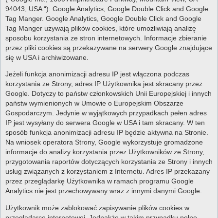
94043, USA “): Google Analytics, Google Double Click and Google
Tag Manger. Google Analytics, Google Double Click and Google
Tag Manger używają plików cookies, które umożliwiają analizę
sposobu korzystania ze stron internetowych. Informacje zbieranie
przez pliki cookies są przekazywane na serwery Google znajdujące
się w USA i archiwizowane.
Jeżeli funkcja anonimizacji adresu IP jest włączona podczas
korzystania ze Strony, adres IP Użytkownika jest skracany przez
Google. Dotyczy to państw członkowskich Unii Europejskiej i innych
państw wymienionych w Umowie o Europejskim Obszarze
Gospodarczym. Jedynie w wyjątkowych przypadkach pełen adres
IP jest wysyłany do serwera Google w USA i tam skracany. W ten
sposób funkcja anonimizacji adresu IP będzie aktywna na Stronie.
Na wniosek operatora Strony, Google wykorzystuje gromadzone
informacje do analizy korzystania przez Użytkowników ze Strony,
przygotowania raportów dotyczących korzystania ze Strony i innych
usług związanych z korzystaniem z Internetu. Adres IP przekazany
przez przeglądarkę Użytkownika w ramach programu Google
Analytics nie jest przechowywany wraz z innymi danymi Google.
Użytkownik może zablokować zapisywanie plików cookies w
przeglądarce internetowej. Jednakże w takim przypadku pełne