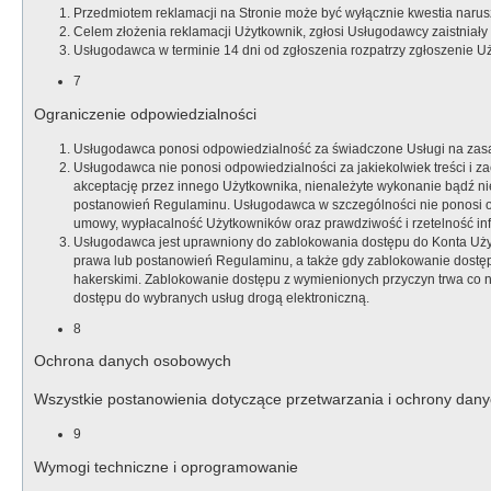
Przedmiotem reklamacji na Stronie może być wyłącznie kwestia naru
Celem złożenia reklamacji Użytkownik, zgłosi Usługodawcy zaistni
Usługodawca w terminie 14 dni od zgłoszenia rozpatrzy zgłoszenie U
7
Ograniczenie odpowiedzialności
Usługodawca ponosi odpowiedzialność za świadczone Usługi na zas
Usługodawca nie ponosi odpowiedzialności za jakiekolwiek treści i z
akceptację przez innego Użytkownika, nienależyte wykonanie bądź nie
postanowień Regulaminu. Usługodawca w szczególności nie ponosi o
umowy, wypłacalność Użytkowników oraz prawdziwość i rzetelność i
Usługodawca jest uprawniony do zablokowania dostępu do Konta Użyt
prawa lub postanowień Regulaminu, a także gdy zablokowanie dostęp
hakerskimi. Zablokowanie dostępu z wymienionych przyczyn trwa co
dostępu do wybranych usług drogą elektroniczną.
8
Ochrona danych osobowych
Wszystkie postanowienia dotyczące przetwarzania i ochrony dany
9
Wymogi techniczne i oprogramowanie