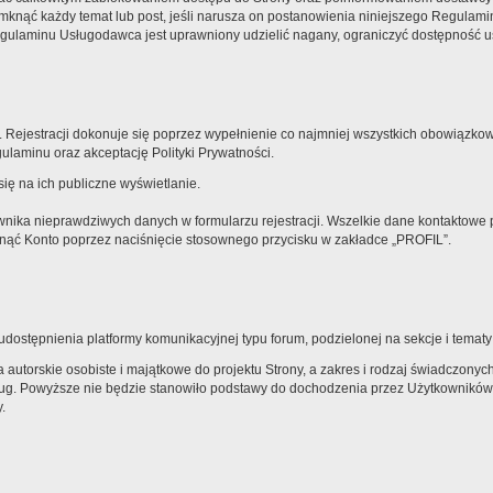
knąć każdy temat lub post, jeśli narusza on postanowienia niniejszego Regulaminu
laminu Usługodawca jest uprawniony udzielić nagany, ograniczyć dostępność usłu
 Rejestracji dokonuje się poprzez wypełnienie co najmniej wszystkich obowiązkowyc
laminu oraz akceptację Polityki Prywatności.
ię na ich publiczne wyświetlanie.
nika nieprawdziwych danych w formularzu rejestracji. Wszelkie dane kontaktowe
sunąć Konto poprzez naciśnięcie stosownego przycisku w zakładce „PROFIL”.
ostępnienia platformy komunikacyjnej typu forum, podzielonej na sekcje i temat
autorskie osobiste i majątkowe do projektu Strony, a zakres i rodzaj świadczony
sług. Powyższe nie będzie stanowiło podstawy do dochodzenia przez Użytkowników
.