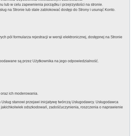
 lub w celu zapewnienia porządku i przejrzystości na stronie.
g na Stronie lub stale zablokować dostęp do Strony i usunąć Konto.
h pól formularza rejestracji w wersji elektronicznej, dostępnej na Stronie
 podawane są przez Użytkownika na jego odpowiedzialność.
y oraz ich moderowania.
ch Usług stanowi przejawi inicjatywę twórczą Usługodawcy. Usługodawca
 jakichkolwiek odszkodowań, zadośćuczynienia, roszczenia o naprawienie