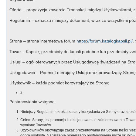
Oferta – propozycja zawarcia Transakcji między Użytkownikami, zł
Regulamin – oznacza niniejszy dokument, wraz ze wszystkimi póź
Strona – strona internetowa forum
https://forum.katalogkapsli.pl/
.
Towar – Kapsle, przedmioty do kapsli podobne lub przedmioty zwią
Usługi – ogół oferowanych przez Usługodawcę świadczeń na Stro
Usługodawca – Podmiot oferujący Usługi oraz prowadzący Stronę
Użytkownik – każdy podmiot korzystający ze Strony;
2
Postanowienia wstępne
Niniejszy Regulamin określa zasady korzystania ze Strony oraz spo
Celem Strony jest promocja kolekcjonowania i zainteresowania Tow
wymianę Towarów.
Użytkowników obowiązuje zakaz prezentowania na Stronie treści nie
dobra osobiste. Naruszenie niniejszego postanowienia może skutko