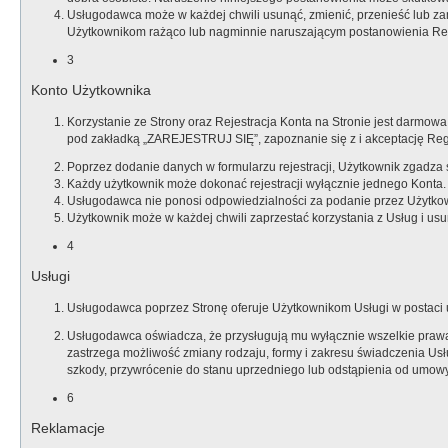
Usługodawca może w każdej chwili usunąć, zmienić, przenieść lub zam
Użytkownikom rażąco lub nagminnie naruszającym postanowienia Regu
3
Konto Użytkownika
Korzystanie ze Strony oraz Rejestracja Konta na Stronie jest darmowa.
pod zakładką „ZAREJESTRUJ SIĘ”, zapoznanie się z i akceptację Regu
Poprzez dodanie danych w formularzu rejestracji, Użytkownik zgadza s
Każdy użytkownik może dokonać rejestracji wyłącznie jednego Konta.
Usługodawca nie ponosi odpowiedzialności za podanie przez Użytkow
Użytkownik może w każdej chwili zaprzestać korzystania z Usług i u
4
Usługi
Usługodawca poprzez Stronę oferuje Użytkownikom Usługi w postaci ud
Usługodawca oświadcza, że przysługują mu wyłącznie wszelkie prawa 
zastrzega możliwość zmiany rodzaju, formy i zakresu świadczenia U
szkody, przywrócenie do stanu uprzedniego lub odstąpienia od umowy
6
Reklamacje