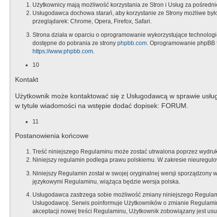
Użytkownicy mają możliwość korzystania ze Stron i Usług za pośredn
Usługodawca dochowa starań, aby korzystanie ze Strony możliwe było
przeglądarek: Chrome, Opera, Firefox, Safari.
Strona działa w oparciu o oprogramowanie wykorzystujące technologię p
dostępne do pobrania ze strony
phpbb.com
. Oprogramowanie phpBB t
https://www.phpbb.com
.
10
Kontakt
Użytkownik może kontaktować się z Usługodawcą w sprawie usług
w tytule wiadomości na wstępie dodać dopisek: FORUM.
11
Postanowienia końcowe
Treść niniejszego Regulaminu może zostać utrwalona poprzez wydruko
Niniejszy regulamin podlega prawu polskiemu. W zakresie nieuregul
Niniejszy Regulamin został w swojej oryginalnej wersji sporządzony 
językowymi Regulaminu, wiążąca będzie wersja polska.
Usługodawca zastrzega sobie możliwość zmiany niniejszego Regulamin
Usługodawcę. Serwis poinformuje Użytkowników o zmianie Regulaminu 
akceptacji nowej treści Regulaminu, Użytkownik zobowiązany jest usun