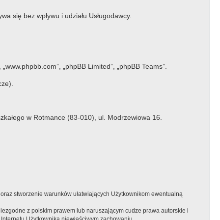
bywa się bez wpływu i udziału Usługodawcy.
e”, „www.phpbb.com”, „phpBB Limited”, „phpBB Teams”.
cze).
szkałego w Rotmance (83-010), ul. Modrzewiowa 16.
 oraz stworzenie warunków ułatwiających Użytkownikom ewentualną
niezgodne z polskim prawem lub naruszającym cudze prawa autorskie i
 Internetu Użytkownika niewłaściwym zachowaniu.