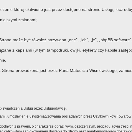
ożenie której ułatwione jest przez dostępne na stronie Usługi, lecz od
niejszymi zmianami;
 Strona może być również nazywana „one”, „ich”, „je”, „phpBB softwar
zane z kapslami (w tym tampodruki, owijki, etykiety czy kapsle zastęp
nie.
. Strona prowadzona jest przez Pana Mateusza Wiśniewskiego, zamie
sób świadczenia Usług przez Usługodawcę.
arami, umożliwienie usystematyzowania posiadanych przez Użytkowników Towarów
zgodnych z prawem, o charakterze obraźliwym, oszczerczym, propagującym treści 
wać całkowitym zablokowaniem dostępu do Strony oraz poinformowaniem dostawcy