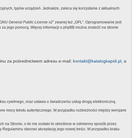
jnych, typów urządzeń. Jednakże, zaleca się korzystanie z aktualnych
GNU General Public License v2
” zwanej też „GPL”. Oprogramowanie jest
ch za jego pomocą. Więcej informacji o phpBB można znaleźć na stronie
inu za pośrednictwem adresu e-mail:
kontakt@katalogkapsli.pl
, a
su cywilnego, oraz ustawa o świadczeniu usług drogą elektroniczną.
ą one mocy tekstu autentycznego. W przypadku rozbieżności między wersjami
na Stronie, o ile nie zostało to określone w odmienny sposób przez
y Regulaminu stanowi akceptację jego nowej treści. W przypadku braku