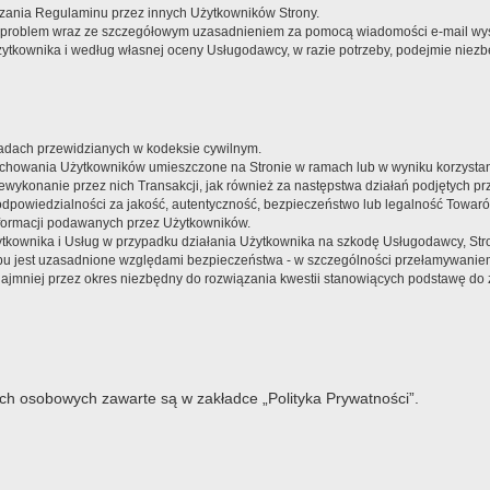
szania Regulaminu przez innych Użytkowników Strony.
ały problem wraz ze szczegółowym uzasadnieniem za pomocą wiadomości e-mail wy
żytkownika i według własnej oceny Usługodawcy, w razie potrzeby, podejmie niezb
adach przewidzianych w kodeksie cywilnym.
achowania Użytkowników umieszczone na Stronie w ramach lub w wyniku korzystania
wykonanie przez nich Transakcji, jak również za następstwa działań podjętych pr
dpowiedzialności za jakość, autentyczność, bezpieczeństwo lub legalność Towar
nformacji podawanych przez Użytkowników.
kownika i Usług w przypadku działania Użytkownika na szkodę Usługodawcy, Str
u jest uzasadnione względami bezpieczeństwa - w szczególności przełamywaniem
 najmniej przez okres niezbędny do rozwiązania kwestii stanowiących podstawę 
ch osobowych zawarte są w zakładce „Polityka Prywatności”.