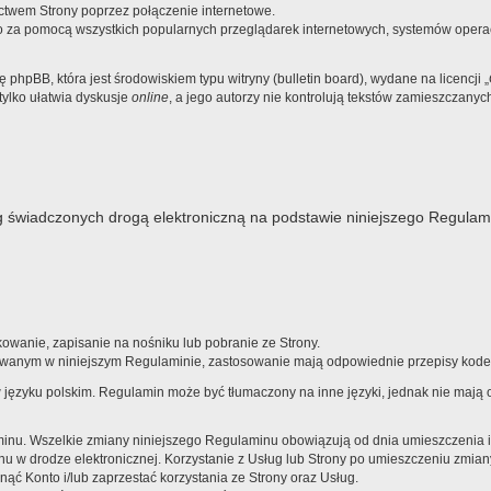
ictwem Strony poprzez połączenie internetowe.
 za pomocą wszystkich popularnych przeglądarek internetowych, systemów operacy
hpBB, która jest środowiskiem typu witryny (bulletin board), wydane na licencji „
ylko ułatwia dyskusje
online
, a jego autorzy nie kontrolują tekstów zamieszczany
 świadczonych drogą elektroniczną na podstawie niniejszego Regulam
wanie, zapisanie na nośniku lub pobranie ze Strony.
owanym w niniejszym Regulaminie, zastosowanie mają odpowiednie przepisy kodek
w języku polskim. Regulamin może być tłumaczony na inne języki, jednak nie maj
u. Wszelkie zmiany niniejszego Regulaminu obowiązują od dnia umieszczenia ich 
w drodze elektronicznej. Korzystanie z Usług lub Strony po umieszczeniu zmian
ąć Konto i/lub zaprzestać korzystania ze Strony oraz Usług.