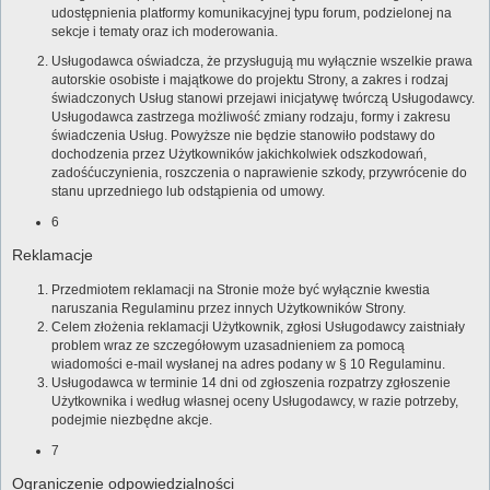
udostępnienia platformy komunikacyjnej typu forum, podzielonej na
sekcje i tematy oraz ich moderowania.
Usługodawca oświadcza, że przysługują mu wyłącznie wszelkie prawa
autorskie osobiste i majątkowe do projektu Strony, a zakres i rodzaj
świadczonych Usług stanowi przejawi inicjatywę twórczą Usługodawcy.
Usługodawca zastrzega możliwość zmiany rodzaju, formy i zakresu
świadczenia Usług. Powyższe nie będzie stanowiło podstawy do
dochodzenia przez Użytkowników jakichkolwiek odszkodowań,
zadośćuczynienia, roszczenia o naprawienie szkody, przywrócenie do
stanu uprzedniego lub odstąpienia od umowy.
6
Reklamacje
Przedmiotem reklamacji na Stronie może być wyłącznie kwestia
naruszania Regulaminu przez innych Użytkowników Strony.
Celem złożenia reklamacji Użytkownik, zgłosi Usługodawcy zaistniały
problem wraz ze szczegółowym uzasadnieniem za pomocą
wiadomości e-mail wysłanej na adres podany w § 10 Regulaminu.
Usługodawca w terminie 14 dni od zgłoszenia rozpatrzy zgłoszenie
Użytkownika i według własnej oceny Usługodawcy, w razie potrzeby,
podejmie niezbędne akcje.
7
Ograniczenie odpowiedzialności