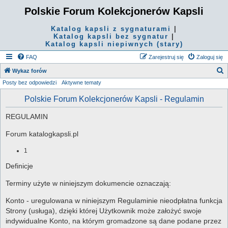
Polskie Forum Kolekcjonerów Kapsli
Katalog kapsli z sygnaturami
|
Katalog kapsli bez sygnatur
|
Katalog kapsli niepiwnych (stary)
FAQ
Zarejestruj się
Zaloguj się
S
Wykaz forów
Posty bez odpowiedzi
Aktywne tematy
z
u
Polskie Forum Kolekcjonerów Kapsli - Regulamin
k
REGULAMIN
a
j
Forum katalogkapsli.pl
1
Definicje
Terminy użyte w niniejszym dokumencie oznaczają:
Konto - uregulowana w niniejszym Regulaminie nieodpłatna funkcja
Strony (usługa), dzięki której Użytkownik może założyć swoje
indywidualne Konto, na którym gromadzone są dane podane przez