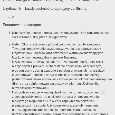
Użytkownik – każdy podmiot korzystający ze Strony;
2
Postanowienia wstępne
Niniejszy Regulamin określa zasady korzystania ze Strony oraz sposób
świadczenia Usług przez Usługodawcę.
Celem Strony jest promocja kolekcjonowania i zainteresowania
Towarami, umożliwienie usystematyzowania posiadanych przez
Użytkowników Towarów oraz stworzenie warunków ułatwiających
Użytkownikom ewentualną wymianę Towarów.
Użytkowników obowiązuje zakaz prezentowania na Stronie treści
niezgodnych z prawem, o charakterze obraźliwym, oszczerczym,
propagującym treści niezgodne z polskim prawem lub naruszającym
cudze prawa autorskie i dobra osobiste. Naruszenie niniejszego
postanowienia może skutkować całkowitym zablokowaniem dostępu do
Strony oraz poinformowaniem dostawcy Internetu Użytkownika
niewłaściwym zachowaniu.
Usługodawca może w każdej chwili usunąć, zmienić, przenieść lub
zamknąć każdy temat lub post, jeśli narusza on postanowienia
niniejszego Regulaminu lub w celu zapewnienia porządku i
przejrzystości na stronie. Użytkownikom rażąco lub nagminnie
naruszającym postanowienia Regulaminu Usługodawca jest
uprawniony udzielić nagany, ograniczyć dostępność usług na Stronie