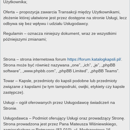
Użytkownika;
Oferta – propozycja zawarcia Transakcji między Użytkownikami,
złożenie której ułatwione jest przez dostępne na stronie Usługi, lecz
odbywa się bez wpływu i udziału Usługodawcy.
Regulamin – oznacza niniejszy dokument, wraz ze wszystkimi
późniejszymi zmianami;
Strona – strona internetowa forum
https://forum.katalogkapsli.pl/
.
Strona może być również nazywana „one”, „ich”, „je”, „phpBB
software”, „www.phpbb.com”, „phpBB Limited”, „phpBB Teams”.
Towar – Kapsle, przedmioty do kapsli podobne lub przedmioty
związane z kapslami (w tym tampodruki, owijki, etykiety czy kapsle
zastępcze).
Usługi – ogół oferowanych przez Usługodawcę świadczeń na
Stronie.
Usługodawca – Podmiot oferujący Usługi oraz prowadzący Stronę.
Strona prowadzona jest przez Pana Mateusza Wiśniewskiego,
zamieszkałego w Rotmance (83-010), ul. Modrzewiowa 16.