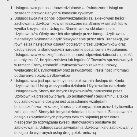
Usługodawca ponosi odpowiedzialność za świadczone Usługi na
zasadach przewidzianych w kodeksie cywilnym.
Usługodawca nie ponosi odpowiedzialności za jakiekolwiek treści i
zachowania Użytkowników umieszczone na Stronie w ramach lub w
wyniku korzystania z Usług na Stronie, ani za składane przez
Użytkowników Oferty oraz ich akceptację przez innego Użytkownika,
nienależyte wykonanie bądź niewykonanie przez nich Transakcji, jak
również za następstwa działań podjętych przez Użytkowników oraz
osoby trzecie, a stanowiących naruszenie postanowień Regulaminu.
Usługodawca w szczególności nie ponosi odpowiedzialności za jakość,
autentyczność, bezpieczeństwo lub legalność Towarów sprzedawanych
w ramach Oferty, zdolność Użytkowników do zawarcia umowy,
wypłacalność Użytkowników oraz prawdziwość i rzetelność informacji
podawanych przez Użytkowników.
Usługodawca jest uprawniony do zablokowania dostępu do Konta
Użytkownika i Usług w przypadku działania Użytkownika na szkodę
Usługodawcy, Strony lub innych Użytkowników, naruszenia przez
Użytkownika przepisów prawa lub postanowień Regulaminu, a także
gdy zablokowanie dostępu jest uzasadnione względami
bezpieczeństwa - w szczególności przełamywaniem przez Użytkownika
zabezpieczeń Strony lub innymi działaniami hakerskimi. Zablokowanie
dostępu z wymienionych przyczyn trwa co najmniej przez okres
niezbędny do rozwiązania kwestii stanowiących podstawę do
zablokowania. Usługodawca zawiadamia Użytkownika o zablokowaniu
dostępu do wybranych usług drogą elektroniczną.