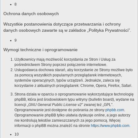
8
Ochrona danych osobowych
Wszystkie postanowienia dotyczące przetwarzania i ochrony
danych osobowych zawarte są w zakładce „Polityka Prywatności”.
9
Wymogi techniczne i oprogramowanie
Użytkownicy mają możliwość korzystania ze Stron i Usług za
pośrednictwem Strony poprzez połączenie internetowe.
Usługodawca dochowa starań, aby korzystanie ze Strony możliwe było
za pomocą wszystkich popularnych przeglądarek internetowych,
systemów operacyjnych, typów urządzeń. Jednakże, zaleca się
korzystanie z aktualnych przeglądarek: Chrome, Opera, Firefox, Safari.
Strona działa w oparciu o oprogramowanie wykorzystujące technologię
phpBB, która jest środowiskiem typu witryny (bulletin board), wydane na
licencji „
GNU General Public License v2
” zwanej też „GPL”.
Oprogramowanie jest dostępne do pobrania ze strony
phpbb.com
.
Oprogramowanie phpBB tylko ułatwia dyskusje
online
, a jego autorzy
nie kontrolują tekstów zamieszczanych za jego pomocą. Więcej
informacji o phpBB można znaleźć na stronie
https://www.phpbb.com
.
10