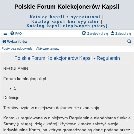
Polskie Forum Kolekcjonerów Kapsli
Katalog kapsli z sygnaturami
|
Katalog kapsli bez sygnatur
|
Katalog kapsli niepiwnych (stary)
FAQ
Zarejestruj się
Zaloguj się
S
Wykaz forów
Posty bez odpowiedzi
Aktywne tematy
z
u
Polskie Forum Kolekcjonerów Kapsli - Regulamin
k
REGULAMIN
a
j
Forum katalogkapsli.pl
1
Definicje
Terminy użyte w niniejszym dokumencie oznaczają:
Konto - uregulowana w niniejszym Regulaminie nieodpłatna funkcja
Strony (usługa), dzięki której Użytkownik może założyć swoje
indywidualne Konto, na którym gromadzone są dane podane przez