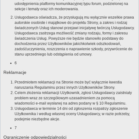
udostępnienia platformy komunikacyjnej typu forum, podzielonej na
sekcje i tematy oraz ich moderowania.
Usługodawca oświadcza, że przysługują mu wyłącznie wszelkie prawa
autorskie osobiste i majątkowe do projektu Strony, a zakres i rodzaj
świadczonych Usług stanowi przejawi inicjatywę twórczą Usługodawcy.
Usługodawca zastrzega możliwość zmiany rodzaju, formy i zakresu
świadczenia Usług. Powyższe nie będzie stanowiło podstawy do
dochodzenia przez Użytkowników jakichkolwiek odszkodowań,
zadośćuczynienia, roszczenia o naprawienie szkody, przywrócenie do
stanu uprzedniego lub odstąpienia od umowy.
6
Reklamacje
Przedmiotem reklamacji na Stronie może być wyłącznie kwestia
naruszania Regulaminu przez innych Użytkowników Strony.
Celem złożenia reklamacji Użytkownik, zgłosi Usługodawcy zaistniały
problem wraz ze szczegółowym uzasadnieniem za pomocą
wiadomości e-mail wysłanej na adres podany w § 10 Regulaminu.
Usługodawca w terminie 14 dni od zgłoszenia rozpatrzy zgłoszenie
Użytkownika i według własnej oceny Usługodawcy, w razie potrzeby,
podejmie niezbędne akcje.
7
Ograniczenie odpowiedzialności