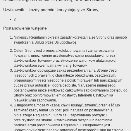
Użytkownik – każdy podmiot korzystający ze Strony;
2
Postanowienia wstępne
Niniejszy Regulamin określa zasady korzystania ze Strony oraz sposób
świadczenia Usług przez Usługodawcę.
Celem Strony jest promocja kolekcjonowania i zainteresowania
Towarami, umożliwienie usystematyzowania posiadanych przez
Użytkowników Towarów oraz stworzenie warunków ułatwiających
Użytkownikom ewentualną wymianę Towarów.
Użytkowników obowiązuje zakaz prezentowania na Stronie treści
niezgodnych z prawem, o charakterze obraźliwym, oszczerczym,
propagującym treści niezgodne z polskim prawem lub naruszającym
cudze prawa autorskie i dobra osobiste. Naruszenie niniejszego
postanowienia może skutkować całkowitym zablokowaniem dostępu do
Strony oraz poinformowaniem dostawcy Internetu Użytkownika
niewłaściwym zachowaniu.
Usługodawca może w każdej chwili usunąć, zmienić, przenieść lub
zamknąć każdy temat lub post, jeśli narusza on postanowienia
niniejszego Regulaminu lub w celu zapewnienia porządku i
przejrzystości na stronie. Użytkownikom rażąco lub nagminnie
naruszającym postanowienia Regulaminu Usługodawca jest
uprawniony udzielić nagany, ograniczyć dostępność usług na Stronie