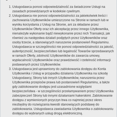
Usługodawca ponosi odpowiedzialność za świadczone Usługi na
zasadach przewidzianych w kodeksie cywilnym.
Usługodawca nie ponosi odpowiedzialności za jakiekolwiek treści i
zachowania Użytkowników umieszczone na Stronie w ramach lub w
wyniku korzystania z Usług na Stronie, ani za składane przez
Użytkowników Oferty oraz ich akceptację przez innego Użytkownika,
nienależyte wykonanie bądź niewykonanie przez nich Transakcji, jak
również za następstwa działań podjętych przez Użytkowników oraz
osoby trzecie, a stanowiących naruszenie postanowień Regulaminu.
Usługodawca w szczególności nie ponosi odpowiedzialności za jakość,
autentyczność, bezpieczeństwo lub legalność Towarów sprzedawanych
w ramach Oferty, zdolność Użytkowników do zawarcia umowy,
wypłacalność Użytkowników oraz prawdziwość i rzetelność informacji
podawanych przez Użytkowników.
Usługodawca jest uprawniony do zablokowania dostępu do Konta
Użytkownika i Usług w przypadku działania Użytkownika na szkodę
Usługodawcy, Strony lub innych Użytkowników, naruszenia przez
Użytkownika przepisów prawa lub postanowień Regulaminu, a także
gdy zablokowanie dostępu jest uzasadnione względami
bezpieczeństwa - w szczególności przełamywaniem przez Użytkownika
zabezpieczeń Strony lub innymi działaniami hakerskimi. Zablokowanie
dostępu z wymienionych przyczyn trwa co najmniej przez okres
niezbędny do rozwiązania kwestii stanowiących podstawę do
zablokowania. Usługodawca zawiadamia Użytkownika o zablokowaniu
dostępu do wybranych usług drogą elektroniczną.