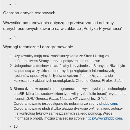
8
Ochrona danych osobowych
Wszystkie postanowienia dotyczące przetwarzania i ochrony
danych osobowych zawarte są w zakładce „Polityka Prywatności”.
9
Wymogi techniczne i oprogramowanie
Użytkownicy mają możliwość korzystania ze Stron i Usług za
pośrednictwem Strony poprzez połączenie internetowe.
Usługodawca dochowa starań, aby korzystanie ze Strony możliwe było
za pomocą wszystkich popularnych przeglądarek internetowych,
systemów operacyjnych, typów urządzeń. Jednakże, zaleca się
korzystanie z aktualnych przeglądarek: Chrome, Opera, Firefox, Safari.
Strona działa w oparciu o oprogramowanie wykorzystujące technologię
phpBB, która jest środowiskiem typu witryny (bulletin board), wydane na
licencji „
GNU General Public License v2
” zwanej też „GPL”.
Oprogramowanie jest dostępne do pobrania ze strony
phpbb.com
.
Oprogramowanie phpBB tylko ułatwia dyskusje
online
, a jego autorzy
nie kontrolują tekstów zamieszczanych za jego pomocą. Więcej
informacji o phpBB można znaleźć na stronie
https://www.phpbb.com
.
10