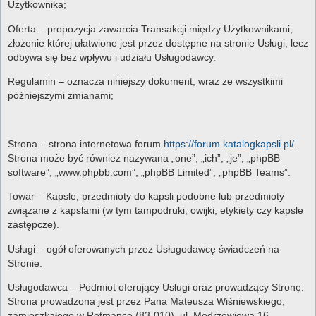
Użytkownika;
Oferta – propozycja zawarcia Transakcji między Użytkownikami,
złożenie której ułatwione jest przez dostępne na stronie Usługi, lecz
odbywa się bez wpływu i udziału Usługodawcy.
Regulamin – oznacza niniejszy dokument, wraz ze wszystkimi
późniejszymi zmianami;
Strona – strona internetowa forum
https://forum.katalogkapsli.pl/
.
Strona może być również nazywana „one”, „ich”, „je”, „phpBB
software”, „www.phpbb.com”, „phpBB Limited”, „phpBB Teams”.
Towar – Kapsle, przedmioty do kapsli podobne lub przedmioty
związane z kapslami (w tym tampodruki, owijki, etykiety czy kapsle
zastępcze).
Usługi – ogół oferowanych przez Usługodawcę świadczeń na
Stronie.
Usługodawca – Podmiot oferujący Usługi oraz prowadzący Stronę.
Strona prowadzona jest przez Pana Mateusza Wiśniewskiego,
zamieszkałego w Rotmance (83-010), ul. Modrzewiowa 16.