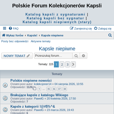
Polskie Forum Kolekcjonerów Kapsli
Katalog kapsli z sygnaturami
|
Katalog kapsli bez sygnatur
|
Katalog kapsli niepiwnych (stary)
FAQ
Zarejestruj się
Zaloguj się
S
Wykaz forów
Kapsle!
Kapsle niepiwne
Posty bez odpowiedzi
Aktywne tematy
z
Kapsle niepiwne
u
k
Szukaj
Wyszukiwanie z
NOWY TEMAT
a
1
2
3
Następna
Tematy: 115
j
Tematy
Polskie niepiwne nowości
Ostatni post autor:
kolekcjoner14
«
04 sierpnia 2026, 10:55
Odpowiedzi:
1126
1
35
36
37
38
…
Brakujące kapsle z katalogu Wikiego
Ostatni post autor:
PawelG
«
20 kwietnia 2026, 17:50
Odpowiedzi:
7
Kapsle z kategorii !@#$%^&
Ostatni post autor:
PawelG
«
23 marca 2026, 19:43
Odpowiedzi:
6