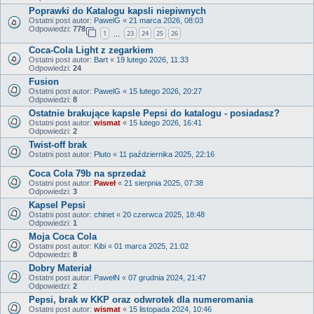
Poprawki do Katalogu kapsli niepiwnych
Ostatni post autor:
PawelG
«
21 marca 2026, 08:03
Odpowiedzi:
778
1
23
24
25
26
…
Coca-Cola Light z zegarkiem
Ostatni post autor:
Bart
«
19 lutego 2026, 11:33
Odpowiedzi:
24
Fusion
Ostatni post autor:
PawelG
«
15 lutego 2026, 20:27
Odpowiedzi:
8
Ostatnie brakujące kapsle Pepsi do katalogu - posiadasz?
Ostatni post autor:
wismat
«
15 lutego 2026, 16:41
Odpowiedzi:
2
Twist-off brak
Ostatni post autor:
Pluto
«
11 października 2025, 22:16
Coca Cola 79b na sprzedaż
Ostatni post autor:
Paweł
«
21 sierpnia 2025, 07:38
Odpowiedzi:
3
Kapsel Pepsi
Ostatni post autor:
chinet
«
20 czerwca 2025, 18:48
Odpowiedzi:
1
Moja Coca Cola
Ostatni post autor:
Kibi
«
01 marca 2025, 21:02
Odpowiedzi:
8
Dobry Materiał
Ostatni post autor:
PawełN
«
07 grudnia 2024, 21:47
Odpowiedzi:
2
Pepsi, brak w KKP oraz odwrotek dla numeromania
Ostatni post autor:
wismat
«
15 listopada 2024, 10:46