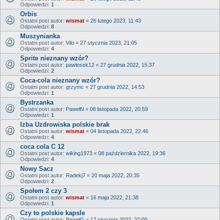
Odpowiedzi:
1
Orbis
Ostatni post autor:
wismat
«
26 lutego 2023, 11:43
Odpowiedzi:
8
Muszynianka
Ostatni post autor:
Vilo
«
27 stycznia 2023, 21:05
Odpowiedzi:
4
Sprite nieznany wzór?
Ostatni post autor:
pawlosek12
«
27 grudnia 2022, 15:37
Odpowiedzi:
2
Coca-cola nieznany wzór?
Ostatni post autor:
grzymc
«
27 grudnia 2022, 14:53
Odpowiedzi:
1
Bystrzanka
Ostatni post autor:
PawełN
«
08 listopada 2022, 20:59
Odpowiedzi:
1
Izba Uzdrowiska polskie brak
Ostatni post autor:
wismat
«
04 listopada 2022, 22:46
Odpowiedzi:
4
coca cola C 12
Ostatni post autor:
wiking1973
«
08 października 2022, 19:36
Odpowiedzi:
4
Nowy Sacz
Ostatni post autor:
Radekj7
«
20 maja 2022, 20:35
Odpowiedzi:
2
Społem 2 czy 3
Ostatni post autor:
wismat
«
16 maja 2022, 21:38
Odpowiedzi:
1
Czy to polskie kapsle
Ostatni post autor:
PawelG
«
17 stycznia 2022, 22:00