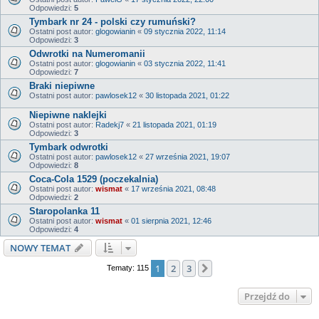
Odpowiedzi:
5
Tymbark nr 24 - polski czy rumuński?
Ostatni post autor:
glogowianin
«
09 stycznia 2022, 11:14
Odpowiedzi:
3
Odwrotki na Numeromanii
Ostatni post autor:
glogowianin
«
03 stycznia 2022, 11:41
Odpowiedzi:
7
Braki niepiwne
Ostatni post autor:
pawlosek12
«
30 listopada 2021, 01:22
Niepiwne naklejki
Ostatni post autor:
Radekj7
«
21 listopada 2021, 01:19
Odpowiedzi:
3
Tymbark odwrotki
Ostatni post autor:
pawlosek12
«
27 września 2021, 19:07
Odpowiedzi:
8
Coca-Cola 1529 (poczekalnia)
Ostatni post autor:
wismat
«
17 września 2021, 08:48
Odpowiedzi:
2
Staropolanka 11
Ostatni post autor:
wismat
«
01 sierpnia 2021, 12:46
Odpowiedzi:
4
NOWY TEMAT
1
2
3
Następna
Tematy: 115
Przejdź do