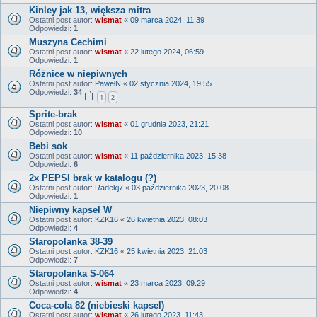
Kinley jak 13, większa mitra
Ostatni post autor:
wismat
«
09 marca 2024, 11:39
Odpowiedzi:
1
Muszyna Cechimi
Ostatni post autor:
wismat
«
22 lutego 2024, 06:59
Odpowiedzi:
1
Różnice w niepiwnych
Ostatni post autor:
PawełN
«
02 stycznia 2024, 19:55
Odpowiedzi:
34
1
2
Sprite-brak
Ostatni post autor:
wismat
«
01 grudnia 2023, 21:21
Odpowiedzi:
10
Bebi sok
Ostatni post autor:
wismat
«
11 października 2023, 15:38
Odpowiedzi:
6
2x PEPSI brak w katalogu (?)
Ostatni post autor:
Radekj7
«
03 października 2023, 20:08
Odpowiedzi:
1
Niepiwny kapsel W
Ostatni post autor:
KZK16
«
26 kwietnia 2023, 08:03
Odpowiedzi:
4
Staropolanka 38-39
Ostatni post autor:
KZK16
«
25 kwietnia 2023, 21:03
Odpowiedzi:
7
Staropolanka S-064
Ostatni post autor:
wismat
«
23 marca 2023, 09:29
Odpowiedzi:
4
Coca-cola 82 (niebieski kapsel)
Ostatni post autor:
wismat
«
26 lutego 2023, 11:43