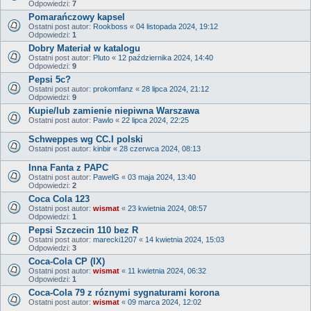
Odpowiedzi:
7
Pomarańczowy kapsel
Ostatni post autor:
Rookboss
«
04 listopada 2024, 19:12
Odpowiedzi:
1
Dobry Materiał w katalogu
Ostatni post autor:
Pluto
«
12 października 2024, 14:40
Odpowiedzi:
9
Pepsi 5c?
Ostatni post autor:
prokomfanz
«
28 lipca 2024, 21:12
Odpowiedzi:
9
Kupie/lub zamienie niepiwna Warszawa
Ostatni post autor:
Pawlo
«
22 lipca 2024, 22:25
Schweppes wg CC.I polski
Ostatni post autor:
kinbir
«
28 czerwca 2024, 08:13
Inna Fanta z PAPC
Ostatni post autor:
PawelG
«
03 maja 2024, 13:40
Odpowiedzi:
2
Coca Cola 123
Ostatni post autor:
wismat
«
23 kwietnia 2024, 08:57
Odpowiedzi:
1
Pepsi Szczecin 110 bez R
Ostatni post autor:
marecki1207
«
14 kwietnia 2024, 15:03
Odpowiedzi:
3
Coca-Cola CP (IX)
Ostatni post autor:
wismat
«
11 kwietnia 2024, 06:32
Odpowiedzi:
1
Coca-Cola 79 z róznymi sygnaturami korona
Ostatni post autor:
wismat
«
09 marca 2024, 12:02