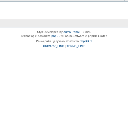
Style developed by
Zuma Portal
, Turaiel,
Technologię dostarcza
phpBB
® Forum Software © phpBB Limited
Polski pakiet językowy dostarcza
phpBB.pl
PRIVACY_LINK
|
TERMS_LINK