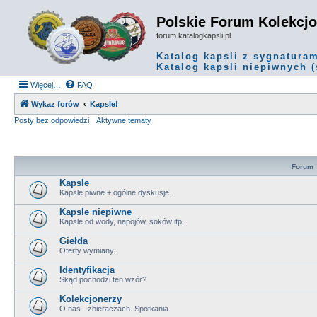
Polskie Forum Kolekcj
forum.katalogkapsli.pl
Katalog kapsli z sygnatura
Katalog kapsli niepiwnych (
Więcej…
FAQ
Wykaz forów
Kapsle!
Posty bez odpowiedzi
Aktywne tematy
Forum
Kapsle
Kapsle piwne + ogólne dyskusje.
Kapsle niepiwne
Kapsle od wody, napojów, soków itp.
Giełda
Oferty wymiany.
Identyfikacja
Skąd pochodzi ten wzór?
Kolekcjonerzy
O nas - zbieraczach. Spotkania.