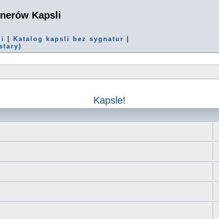
onerów Kapsli
mi
|
Katalog kapsli bez sygnatur
|
stary)
Kapsle!