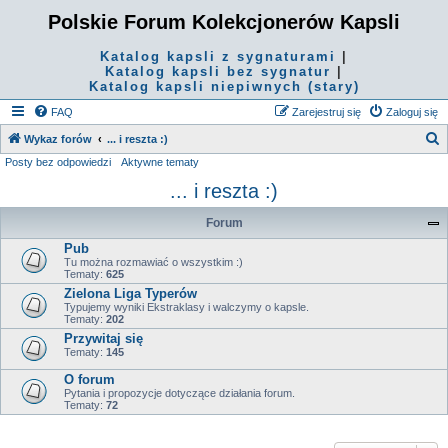
Polskie Forum Kolekcjonerów Kapsli
Katalog kapsli z sygnaturami
|
Katalog kapsli bez sygnatur
|
Katalog kapsli niepiwnych (stary)
FAQ
Zarejestruj się
Zaloguj się
S
Wykaz forów
... i reszta :)
Posty bez odpowiedzi
Aktywne tematy
z
... i reszta :)
u
k
Forum
a
Pub
j
Tu można rozmawiać o wszystkim :)
Tematy:
625
Zielona Liga Typerów
Typujemy wyniki Ekstraklasy i walczymy o kapsle.
Tematy:
202
Przywitaj się
Tematy:
145
O forum
Pytania i propozycje dotyczące działania forum.
Tematy:
72