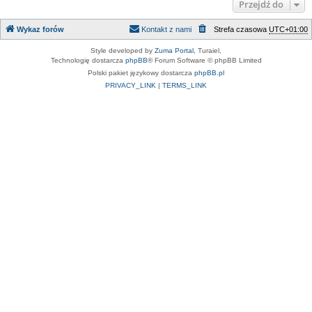
Przejdź do
Wykaz forów
Kontakt z nami
Strefa czasowa
UTC+01:00
Style developed by
Zuma Portal
, Turaiel,
Technologię dostarcza
phpBB
® Forum Software © phpBB Limited
Polski pakiet językowy dostarcza
phpBB.pl
PRIVACY_LINK
|
TERMS_LINK