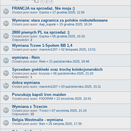
1
2
3
FRANCJA na sprzedaż. Nie moja :)
Ostatni post autor:
Gacka
«
17 grudnia 2025, 11:56
Wymiana: stara zagranica za polskie niebutelkowane
Ostatni post autor:
Aap_kapsle
«
15 grudnia 2025, 16:24
2800 piwnych PL na sprzedaż :)
Ostatni post autor:
Gacka
«
05 grudnia 2025, 16:16
Odpowiedzi:
2
Wymiana Tczew 1-Społem BB 1,4
Ostatni post autor:
marecki1207
«
02 listopada 2025, 13:01
wymiana - Rein
Ostatni post autor:
Rein
«
21 października 2025, 18:48
Sprzedam giełdówki oraz trochę kolekcjonerskich
Ostatni post autor:
krzysio
«
06 października 2025, 21:20
Odpowiedzi:
1
dobra wymiana
Ostatni post autor:
marecki1207
«
03 października 2025, 15:11
Poszukuję kapsli Iron maiden
Ostatni post autor:
FIDORIM
«
22 września 2025, 10:41
Wymiana z Trzecim
Ostatni post autor:
Trzeci
«
07 września 2025, 21:16
Odpowiedzi:
15
Belgia Westmalle - wymiana
Ostatni post autor:
Bart
«
26 sierpnia 2025, 17:39