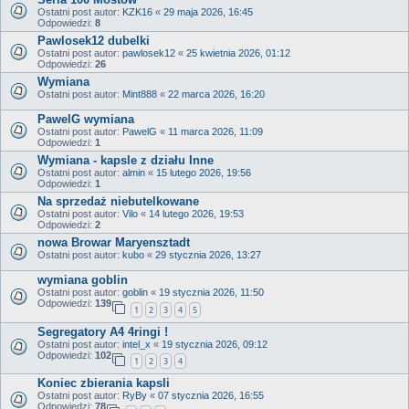
Ostatni post autor:
KZK16
«
29 maja 2026, 16:45
Odpowiedzi:
8
Pawlosek12 dubelki
Ostatni post autor:
pawlosek12
«
25 kwietnia 2026, 01:12
Odpowiedzi:
26
Wymiana
Ostatni post autor:
Mint888
«
22 marca 2026, 16:20
PawelG wymiana
Ostatni post autor:
PawelG
«
11 marca 2026, 11:09
Odpowiedzi:
1
Wymiana - kapsle z działu Inne
Ostatni post autor:
almin
«
15 lutego 2026, 19:56
Odpowiedzi:
1
Na sprzedaż niebutelkowane
Ostatni post autor:
Vilo
«
14 lutego 2026, 19:53
Odpowiedzi:
2
nowa Browar Maryensztadt
Ostatni post autor:
kubo
«
29 stycznia 2026, 13:27
wymiana goblin
Ostatni post autor:
goblin
«
19 stycznia 2026, 11:50
Odpowiedzi:
139
1
2
3
4
5
Segregatory A4 4ringi !
Ostatni post autor:
intel_x
«
19 stycznia 2026, 09:12
Odpowiedzi:
102
1
2
3
4
Koniec zbierania kapsli
Ostatni post autor:
RyBy
«
07 stycznia 2026, 16:55
Odpowiedzi:
78