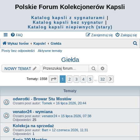
Polskie Forum Kolekcjonerów Kapsli
Katalog kapsli z sygnaturami
|
Katalog kapsli bez sygnatur
|
Katalog kapsli niepiwnych (stary)
FAQ
Zarejestruj się
Zaloguj się
S
Wykaz forów
Kapsle!
Giełda
Posty bez odpowiedzi
Aktywne tematy
z
Giełda
u
k
Szukaj
Wyszukiwanie z
NOWY TEMAT
a
Strona
1
z
32
1
2
3
4
5
32
Następna
Tematy: 1558
…
j
Tematy
odwrotki - Browar Stu Mostów
Ostatni post autor:
Tomek
«
16 lipca 2026, 20:44
venator24 - wymiana
Ostatni post autor:
venator24
«
15 lipca 2026, 07:38
Odpowiedzi:
25
Kolekcja na sprzedaż
Ostatni post autor:
Bart
«
12 czerwca 2026, 11:31
Odpowiedzi:
1
Seria 100 Mostów