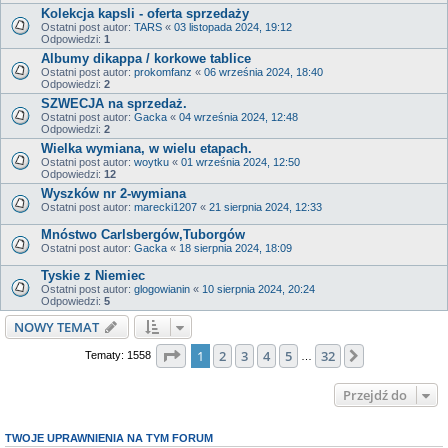
Kolekcja kapsli - oferta sprzedaży
Ostatni post autor:
TARS
«
03 listopada 2024, 19:12
Odpowiedzi:
1
Albumy dikappa / korkowe tablice
Ostatni post autor:
prokomfanz
«
06 września 2024, 18:40
Odpowiedzi:
2
SZWECJA na sprzedaż.
Ostatni post autor:
Gacka
«
04 września 2024, 12:48
Odpowiedzi:
2
Wielka wymiana, w wielu etapach.
Ostatni post autor:
woytku
«
01 września 2024, 12:50
Odpowiedzi:
12
Wyszków nr 2-wymiana
Ostatni post autor:
marecki1207
«
21 sierpnia 2024, 12:33
Mnóstwo Carlsbergów,Tuborgów
Ostatni post autor:
Gacka
«
18 sierpnia 2024, 18:09
Tyskie z Niemiec
Ostatni post autor:
glogowianin
«
10 sierpnia 2024, 20:24
Odpowiedzi:
5
NOWY TEMAT
Strona
1
z
32
1
2
3
4
5
32
Następna
Tematy: 1558
…
Przejdź do
TWOJE UPRAWNIENIA NA TYM FORUM