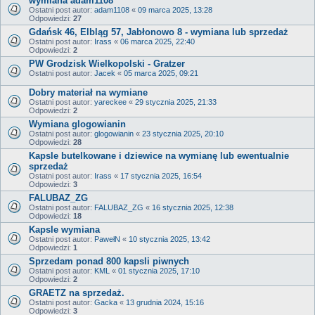
wymiana adam1108
Ostatni post autor:
adam1108
«
09 marca 2025, 13:28
Odpowiedzi:
27
Gdańsk 46, Elbląg 57, Jabłonowo 8 - wymiana lub sprzedaż
Ostatni post autor:
Irass
«
06 marca 2025, 22:40
Odpowiedzi:
2
PW Grodzisk Wielkopolski - Gratzer
Ostatni post autor:
Jacek
«
05 marca 2025, 09:21
Dobry materiał na wymiane
Ostatni post autor:
yareckee
«
29 stycznia 2025, 21:33
Odpowiedzi:
2
Wymiana glogowianin
Ostatni post autor:
glogowianin
«
23 stycznia 2025, 20:10
Odpowiedzi:
28
Kapsle butelkowane i dziewice na wymianę lub ewentualnie
sprzedaż
Ostatni post autor:
Irass
«
17 stycznia 2025, 16:54
Odpowiedzi:
3
FALUBAZ_ZG
Ostatni post autor:
FALUBAZ_ZG
«
16 stycznia 2025, 12:38
Odpowiedzi:
18
Kapsle wymiana
Ostatni post autor:
PawełN
«
10 stycznia 2025, 13:42
Odpowiedzi:
1
Sprzedam ponad 800 kapsli piwnych
Ostatni post autor:
KML
«
01 stycznia 2025, 17:10
Odpowiedzi:
2
GRAETZ na sprzedaż.
Ostatni post autor:
Gacka
«
13 grudnia 2024, 15:16
Odpowiedzi:
3