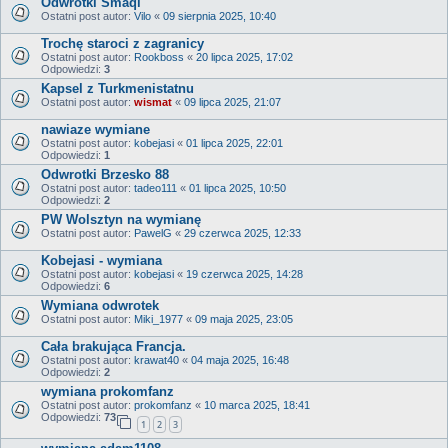
Odwrotki Smaqi
Ostatni post autor:
Vilo
«
09 sierpnia 2025, 10:40
Trochę staroci z zagranicy
Ostatni post autor:
Rookboss
«
20 lipca 2025, 17:02
Odpowiedzi:
3
Kapsel z Turkmenistatnu
Ostatni post autor:
wismat
«
09 lipca 2025, 21:07
nawiaze wymiane
Ostatni post autor:
kobejasi
«
01 lipca 2025, 22:01
Odpowiedzi:
1
Odwrotki Brzesko 88
Ostatni post autor:
tadeo111
«
01 lipca 2025, 10:50
Odpowiedzi:
2
PW Wolsztyn na wymianę
Ostatni post autor:
PawelG
«
29 czerwca 2025, 12:33
Kobejasi - wymiana
Ostatni post autor:
kobejasi
«
19 czerwca 2025, 14:28
Odpowiedzi:
6
Wymiana odwrotek
Ostatni post autor:
Miki_1977
«
09 maja 2025, 23:05
Cała brakująca Francja.
Ostatni post autor:
krawat40
«
04 maja 2025, 16:48
Odpowiedzi:
2
wymiana prokomfanz
Ostatni post autor:
prokomfanz
«
10 marca 2025, 18:41
Odpowiedzi:
73
1
2
3