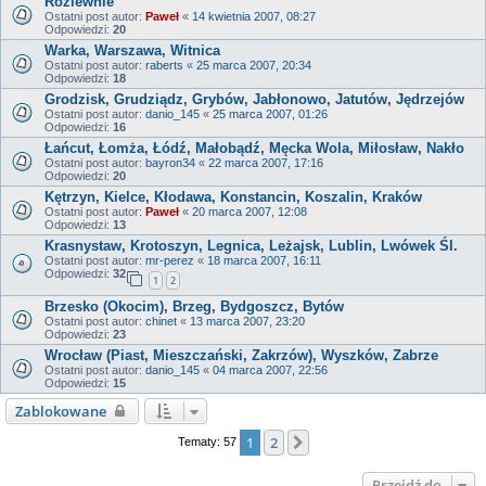
Rozlewnie
Ostatni post autor:
Paweł
«
14 kwietnia 2007, 08:27
Odpowiedzi:
20
Warka, Warszawa, Witnica
Ostatni post autor:
raberts
«
25 marca 2007, 20:34
Odpowiedzi:
18
Grodzisk, Grudziądz, Grybów, Jabłonowo, Jatutów, Jędrzejów
Ostatni post autor:
danio_145
«
25 marca 2007, 01:26
Odpowiedzi:
16
Łańcut, Łomża, Łódź, Małobądź, Męcka Wola, Miłosław, Nakło
Ostatni post autor:
bayron34
«
22 marca 2007, 17:16
Odpowiedzi:
20
Kętrzyn, Kielce, Kłodawa, Konstancin, Koszalin, Kraków
Ostatni post autor:
Paweł
«
20 marca 2007, 12:08
Odpowiedzi:
13
Krasnystaw, Krotoszyn, Legnica, Leżajsk, Lublin, Lwówek Śl.
Ostatni post autor:
mr-perez
«
18 marca 2007, 16:11
Odpowiedzi:
32
1
2
Brzesko (Okocim), Brzeg, Bydgoszcz, Bytów
Ostatni post autor:
chinet
«
13 marca 2007, 23:20
Odpowiedzi:
23
Wrocław (Piast, Mieszczański, Zakrzów), Wyszków, Zabrze
Ostatni post autor:
danio_145
«
04 marca 2007, 22:56
Odpowiedzi:
15
Zablokowane
1
2
Następna
Tematy: 57
Przejdź do