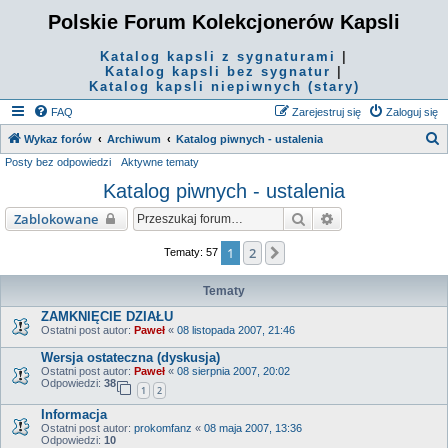
Polskie Forum Kolekcjonerów Kapsli
Katalog kapsli z sygnaturami
|
Katalog kapsli bez sygnatur
|
Katalog kapsli niepiwnych (stary)
FAQ
Zarejestruj się
Zaloguj się
S
Wykaz forów
Archiwum
Katalog piwnych - ustalenia
Posty bez odpowiedzi
Aktywne tematy
z
Katalog piwnych - ustalenia
u
k
Szukaj
Wyszukiwanie za
Zablokowane
a
1
2
Następna
Tematy: 57
j
Tematy
ZAMKNIĘCIE DZIAŁU
Ostatni post autor:
Paweł
«
08 listopada 2007, 21:46
Wersja ostateczna (dyskusja)
Ostatni post autor:
Paweł
«
08 sierpnia 2007, 20:02
Odpowiedzi:
38
1
2
Informacja
Ostatni post autor:
prokomfanz
«
08 maja 2007, 13:36
Odpowiedzi:
10