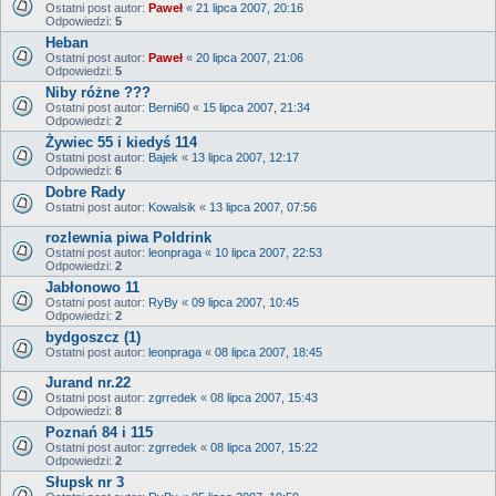
Ostatni post autor:
Paweł
«
21 lipca 2007, 20:16
Odpowiedzi:
5
Heban
Ostatni post autor:
Paweł
«
20 lipca 2007, 21:06
Odpowiedzi:
5
Niby różne ???
Ostatni post autor:
Berni60
«
15 lipca 2007, 21:34
Odpowiedzi:
2
Żywiec 55 i kiedyś 114
Ostatni post autor:
Bajek
«
13 lipca 2007, 12:17
Odpowiedzi:
6
Dobre Rady
Ostatni post autor:
Kowalsik
«
13 lipca 2007, 07:56
rozlewnia piwa Poldrink
Ostatni post autor:
leonpraga
«
10 lipca 2007, 22:53
Odpowiedzi:
2
Jabłonowo 11
Ostatni post autor:
RyBy
«
09 lipca 2007, 10:45
Odpowiedzi:
2
bydgoszcz (1)
Ostatni post autor:
leonpraga
«
08 lipca 2007, 18:45
Jurand nr.22
Ostatni post autor:
zgrredek
«
08 lipca 2007, 15:43
Odpowiedzi:
8
Poznań 84 i 115
Ostatni post autor:
zgrredek
«
08 lipca 2007, 15:22
Odpowiedzi:
2
Słupsk nr 3