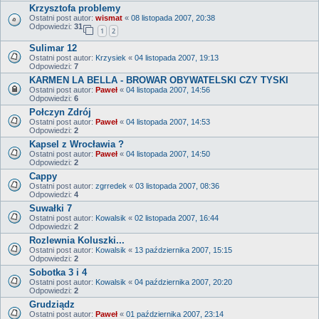
Krzysztofa problemy
Ostatni post autor:
wismat
«
08 listopada 2007, 20:38
Odpowiedzi:
31
1
2
Sulimar 12
Ostatni post autor:
Krzysiek
«
04 listopada 2007, 19:13
Odpowiedzi:
7
KARMEN LA BELLA - BROWAR OBYWATELSKI CZY TYSKI
Ostatni post autor:
Paweł
«
04 listopada 2007, 14:56
Odpowiedzi:
6
Połczyn Zdrój
Ostatni post autor:
Paweł
«
04 listopada 2007, 14:53
Odpowiedzi:
2
Kapsel z Wrocławia ?
Ostatni post autor:
Paweł
«
04 listopada 2007, 14:50
Odpowiedzi:
2
Cappy
Ostatni post autor:
zgrredek
«
03 listopada 2007, 08:36
Odpowiedzi:
4
Suwałki 7
Ostatni post autor:
Kowalsik
«
02 listopada 2007, 16:44
Odpowiedzi:
2
Rozlewnia Koluszki...
Ostatni post autor:
Kowalsik
«
13 października 2007, 15:15
Odpowiedzi:
2
Sobotka 3 i 4
Ostatni post autor:
Kowalsik
«
04 października 2007, 20:20
Odpowiedzi:
2
Grudziądz
Ostatni post autor:
Paweł
«
01 października 2007, 23:14