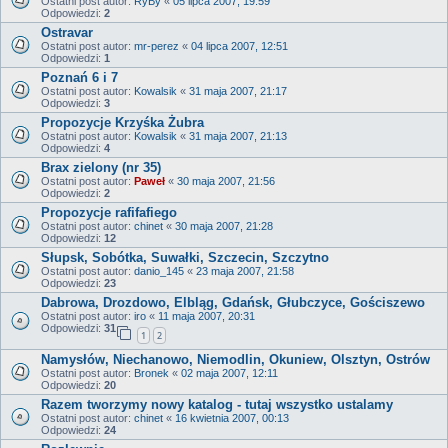
Ostatni post autor:
RyBy
«
05 lipca 2007, 19:59
Odpowiedzi:
2
Ostravar
Ostatni post autor:
mr-perez
«
04 lipca 2007, 12:51
Odpowiedzi:
1
Poznań 6 i 7
Ostatni post autor:
Kowalsik
«
31 maja 2007, 21:17
Odpowiedzi:
3
Propozycje Krzyśka Żubra
Ostatni post autor:
Kowalsik
«
31 maja 2007, 21:13
Odpowiedzi:
4
Brax zielony (nr 35)
Ostatni post autor:
Paweł
«
30 maja 2007, 21:56
Odpowiedzi:
2
Propozycje rafifafiego
Ostatni post autor:
chinet
«
30 maja 2007, 21:28
Odpowiedzi:
12
Słupsk, Sobótka, Suwałki, Szczecin, Szczytno
Ostatni post autor:
danio_145
«
23 maja 2007, 21:58
Odpowiedzi:
23
Dabrowa, Drozdowo, Elbląg, Gdańsk, Głubczyce, Gościszewo
Ostatni post autor:
iro
«
11 maja 2007, 20:31
Odpowiedzi:
31
1
2
Namysłów, Niechanowo, Niemodlin, Okuniew, Olsztyn, Ostrów
Ostatni post autor:
Bronek
«
02 maja 2007, 12:11
Odpowiedzi:
20
Razem tworzymy nowy katalog - tutaj wszystko ustalamy
Ostatni post autor:
chinet
«
16 kwietnia 2007, 00:13
Odpowiedzi:
24