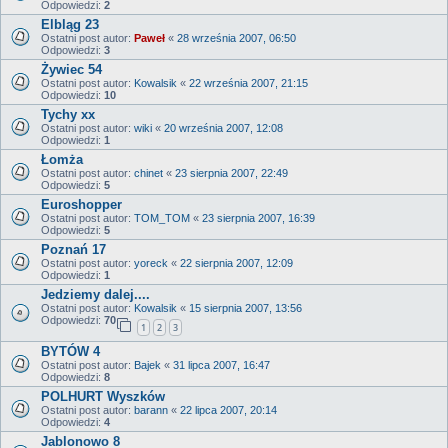
Odpowiedzi:
2
Elbląg 23
Ostatni post autor:
Paweł
«
28 września 2007, 06:50
Odpowiedzi:
3
Żywiec 54
Ostatni post autor:
Kowalsik
«
22 września 2007, 21:15
Odpowiedzi:
10
Tychy xx
Ostatni post autor:
wiki
«
20 września 2007, 12:08
Odpowiedzi:
1
Łomża
Ostatni post autor:
chinet
«
23 sierpnia 2007, 22:49
Odpowiedzi:
5
Euroshopper
Ostatni post autor:
TOM_TOM
«
23 sierpnia 2007, 16:39
Odpowiedzi:
5
Poznań 17
Ostatni post autor:
yoreck
«
22 sierpnia 2007, 12:09
Odpowiedzi:
1
Jedziemy dalej....
Ostatni post autor:
Kowalsik
«
15 sierpnia 2007, 13:56
Odpowiedzi:
70
1
2
3
BYTÓW 4
Ostatni post autor:
Bajek
«
31 lipca 2007, 16:47
Odpowiedzi:
8
POLHURT Wyszków
Ostatni post autor:
barann
«
22 lipca 2007, 20:14
Odpowiedzi:
4
Jablonowo 8