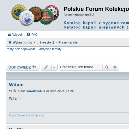
Polskie Forum Kolekcj
forum.katalogkapsli.pl
Katalog kapsli z sygnatura
Katalog kapsli niepiwnych (
Więcej…
FAQ
Wykaz forów
... i reszta :)
Przywitaj się
Posty bez odpowiedzi
Aktywne tematy
Szukaj
Wyszu
ODPOWIEDZ
Witam
P
#1
autor:
kowalski33
»
31 lipca 2025, 15:26
o
s
Witam!
t
https://www.truck1-pl.com