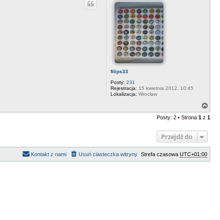
ó
r
ę
filips33
Posty:
231
Rejestracja:
15 kwietnia 2012, 10:45
Lokalizacja:
Wrocław
N
a
Posty: 2 • Strona
1
z
1
g
ó
r
Przejdź do
ę
Kontakt z nami
Usuń ciasteczka witryny
Strefa czasowa
UTC+01:00