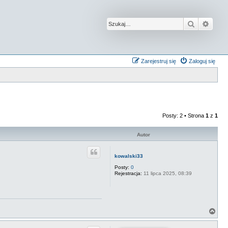
Szukaj
Wysz
Zarejestruj się
Zaloguj się
Posty: 2 • Strona
1
z
1
Autor
kowalski33
Posty:
0
Rejestracja:
11 lipca 2025, 08:39
N
a
g