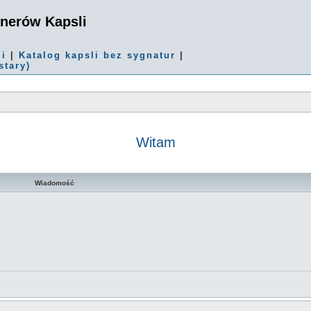
onerów Kapsli
mi
|
Katalog kapsli bez sygnatur
|
stary)
Witam
kiwanie zaawansowane
Wiadomość