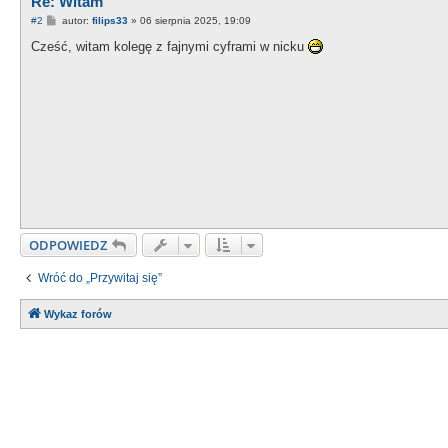
Re: Witam
P
#2
autor:
filips33
»
06 sierpnia 2025, 19:09
o
s
Cześć, witam kolegę z fajnymi cyframi w nicku
t
ODPOWIEDZ
Wróć do „Przywitaj się”
Wykaz forów