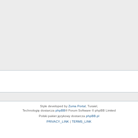
Style developed by
Zuma Portal
, Turaiel,
Technologię dostarcza
phpBB
® Forum Software © phpBB Limited
Polski pakiet językowy dostarcza
phpBB.pl
PRIVACY_LINK
|
TERMS_LINK