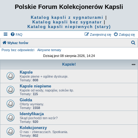
Polskie Forum Kolekcjonerów Kapsli
Katalog kapsli z sygnaturami
|
Katalog kapsli bez sygnatur
|
Katalog kapsli niepiwnych (stary)
FAQ
Zarejestruj się
Zaloguj się
S
Wykaz forów
Posty bez odpowiedzi
Aktywne tematy
z
Dzisiaj jest 08 sierpnia 2026, 14:24
u
Kapsle!
k
Kapsle
a
Kapsle piwne + ogólne dyskusje.
j
Tematy:
808
Kapsle niepiwne
Kapsle od wody, napojów, soków itp.
Tematy:
115
Giełda
Oferty wymiany.
Tematy:
1558
Identyfikacja
Skąd pochodzi ten wzór?
Tematy:
920
Kolekcjonerzy
O nas - zbieraczach. Spotkania.
Tematy:
802