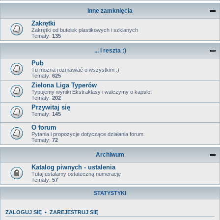
Inne zamknięcia
Zakrętki
Zakrętki od butelek plastikowych i szklanych
Tematy:
135
... i reszta :)
Pub
Tu można rozmawiać o wszystkim :)
Tematy:
625
Zielona Liga Typerów
Typujemy wyniki Ekstraklasy i walczymy o kapsle.
Tematy:
202
Przywitaj się
Tematy:
145
O forum
Pytania i propozycje dotyczące działania forum.
Tematy:
72
Archiwum
Katalog piwnych - ustalenia
Tutaj ustalamy ostateczną numerację
Tematy:
57
STATYSTYKI
ZALOGUJ SIĘ
•
ZAREJESTRUJ SIĘ