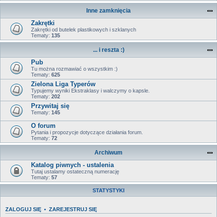
Inne zamknięcia
Zakrętki
Zakrętki od butelek plastikowych i szklanych
Tematy:
135
... i reszta :)
Pub
Tu można rozmawiać o wszystkim :)
Tematy:
625
Zielona Liga Typerów
Typujemy wyniki Ekstraklasy i walczymy o kapsle.
Tematy:
202
Przywitaj się
Tematy:
145
O forum
Pytania i propozycje dotyczące działania forum.
Tematy:
72
Archiwum
Katalog piwnych - ustalenia
Tutaj ustalamy ostateczną numerację
Tematy:
57
STATYSTYKI
ZALOGUJ SIĘ
•
ZAREJESTRUJ SIĘ