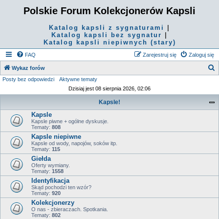
Polskie Forum Kolekcjonerów Kapsli
Katalog kapsli z sygnaturami
|
Katalog kapsli bez sygnatur
|
Katalog kapsli niepiwnych (stary)
FAQ
Zarejestruj się
Zaloguj się
S
Wykaz forów
Posty bez odpowiedzi
Aktywne tematy
z
Dzisiaj jest 08 sierpnia 2026, 02:06
u
Kapsle!
k
Kapsle
a
Kapsle piwne + ogólne dyskusje.
j
Tematy:
808
Kapsle niepiwne
Kapsle od wody, napojów, soków itp.
Tematy:
115
Giełda
Oferty wymiany.
Tematy:
1558
Identyfikacja
Skąd pochodzi ten wzór?
Tematy:
920
Kolekcjonerzy
O nas - zbieraczach. Spotkania.
Tematy:
802