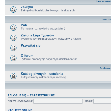
Inne zamkni
Zakrętki
Zakrętki od butelek plastikowych i szklanych
... i reszta 
Pub
Tu można rozmawiać o wszystkim :)
Zielona Liga Typerów
Typujemy wyniki Ekstraklasy i walczymy o kapsle.
Przywitaj się
O forum
Pytania i propozycje dotyczące działania forum.
Archiwu
Katalog piwnych - ustalenia
Tutaj ustalamy ostateczną numerację
ZALOGUJ SIĘ
•
ZAREJESTRUJ SIĘ
Nazwa użytkownika:
Hasło:
KTO JEST ONLINE