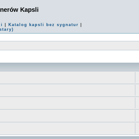
onerów Kapsli
mi
|
Katalog kapsli bez sygnatur
|
stary)