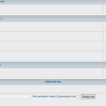
ęcia
:)
m
STATYSTYKI
Nie pamiętam hasła
|
Zapamiętaj mnie