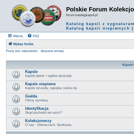
Polskie Forum Kolekcj
forum.katalogkapsli.pl
Katalog kapsli z sygnatura
Katalog kapsli niepiwnych (
Więcej…
FAQ
Wykaz forów
Posty bez odpowiedzi
Aktywne tematy
Kapsle!
Kapsle
Kapsle piwne + ogólne dyskusje.
Kapsle niepiwne
Kapsle od wody, napojów, soków itp.
Giełda
Oferty wymiany.
Identyfikacja
Skąd pochodzi ten wzór?
Kolekcjonerzy
O nas - zbieraczach. Spotkania.