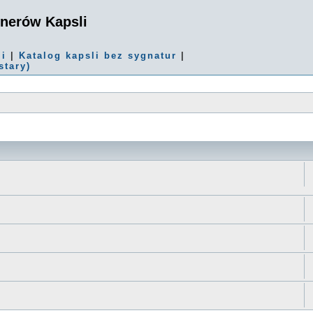
onerów Kapsli
mi
|
Katalog kapsli bez sygnatur
|
stary)