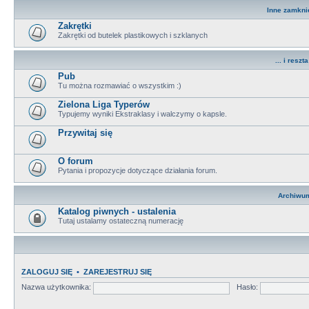
Inne zamkni
Zakrętki
Zakrętki od butelek plastikowych i szklanych
... i reszta 
Pub
Tu można rozmawiać o wszystkim :)
Zielona Liga Typerów
Typujemy wyniki Ekstraklasy i walczymy o kapsle.
Przywitaj się
O forum
Pytania i propozycje dotyczące działania forum.
Archiwu
Katalog piwnych - ustalenia
Tutaj ustalamy ostateczną numerację
ZALOGUJ SIĘ
•
ZAREJESTRUJ SIĘ
Nazwa użytkownika:
Hasło: