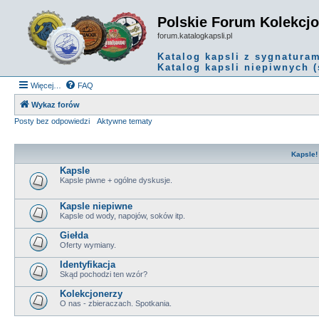
Polskie Forum Kolekcj
forum.katalogkapsli.pl
Katalog kapsli z sygnatura
Katalog kapsli niepiwnych (
Więcej…
FAQ
Wykaz forów
Posty bez odpowiedzi
Aktywne tematy
Kapsle!
Kapsle
Kapsle piwne + ogólne dyskusje.
Kapsle niepiwne
Kapsle od wody, napojów, soków itp.
Giełda
Oferty wymiany.
Identyfikacja
Skąd pochodzi ten wzór?
Kolekcjonerzy
O nas - zbieraczach. Spotkania.