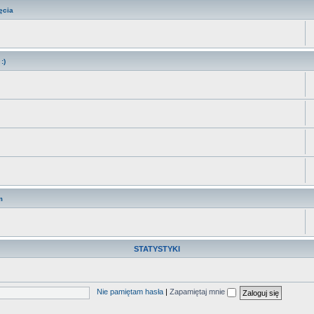
ęcia
:)
m
STATYSTYKI
Nie pamiętam hasła
|
Zapamiętaj mnie