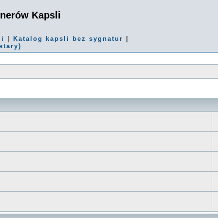
onerów Kapsli
mi
|
Katalog kapsli bez sygnatur
|
stary)