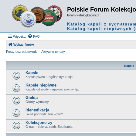
Polskie Forum Kolekcj
forum.katalogkapsli.pl
Katalog kapsli z sygnatura
Katalog kapsli niepiwnych (
Więcej…
FAQ
Wykaz forów
Posty bez odpowiedzi
Aktywne tematy
Kapsle!
Kapsle
Kapsle piwne + ogólne dyskusje.
Kapsle niepiwne
Kapsle od wody, napojów, soków itp.
Giełda
Oferty wymiany.
Identyfikacja
Skąd pochodzi ten wzór?
Kolekcjonerzy
O nas - zbieraczach. Spotkania.