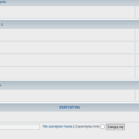
ęcia
:)
m
STATYSTYKI
Nie pamiętam hasła
|
Zapamiętaj mnie