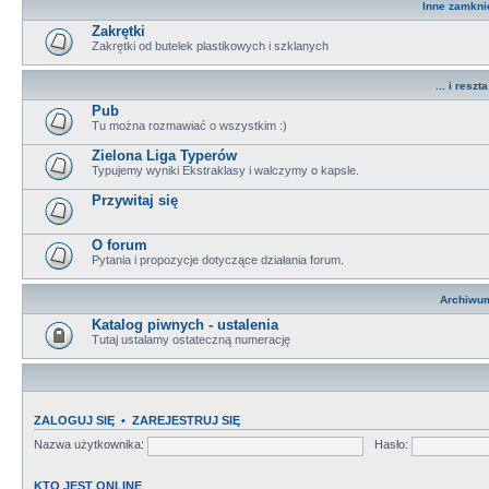
Inne zamkni
Zakrętki
Zakrętki od butelek plastikowych i szklanych
... i reszta 
Pub
Tu można rozmawiać o wszystkim :)
Zielona Liga Typerów
Typujemy wyniki Ekstraklasy i walczymy o kapsle.
Przywitaj się
O forum
Pytania i propozycje dotyczące działania forum.
Archiwu
Katalog piwnych - ustalenia
Tutaj ustalamy ostateczną numerację
ZALOGUJ SIĘ
•
ZAREJESTRUJ SIĘ
Nazwa użytkownika:
Hasło:
KTO JEST ONLINE