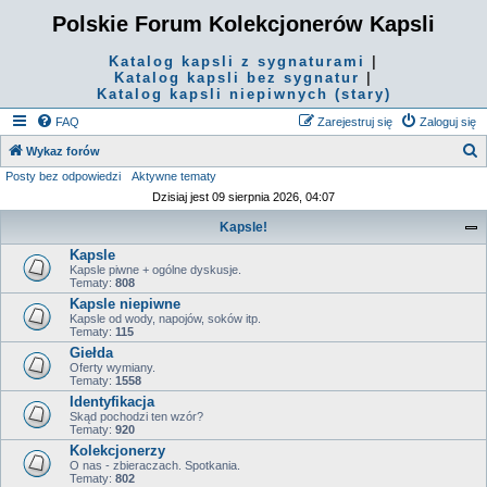
Polskie Forum Kolekcjonerów Kapsli
Katalog kapsli z sygnaturami
|
Katalog kapsli bez sygnatur
|
Katalog kapsli niepiwnych (stary)
FAQ
Zarejestruj się
Zaloguj się
S
Wykaz forów
Posty bez odpowiedzi
Aktywne tematy
z
Dzisiaj jest 09 sierpnia 2026, 04:07
u
Kapsle!
k
Kapsle
a
Kapsle piwne + ogólne dyskusje.
j
Tematy:
808
Kapsle niepiwne
Kapsle od wody, napojów, soków itp.
Tematy:
115
Giełda
Oferty wymiany.
Tematy:
1558
Identyfikacja
Skąd pochodzi ten wzór?
Tematy:
920
Kolekcjonerzy
O nas - zbieraczach. Spotkania.
Tematy:
802