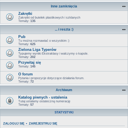
Inne zamknięcia
Zakrętki
Zakrętki od butelek plastikowych i szklanych
Tematy:
135
... i reszta :)
Pub
Tu można rozmawiać o wszystkim :)
Tematy:
625
Zielona Liga Typerów
Typujemy wyniki Ekstraklasy i walczymy o kapsle.
Tematy:
202
Przywitaj się
Tematy:
145
O forum
Pytania i propozycje dotyczące działania forum.
Tematy:
72
Archiwum
Katalog piwnych - ustalenia
Tutaj ustalamy ostateczną numerację
Tematy:
57
STATYSTYKI
ZALOGUJ SIĘ
•
ZAREJESTRUJ SIĘ