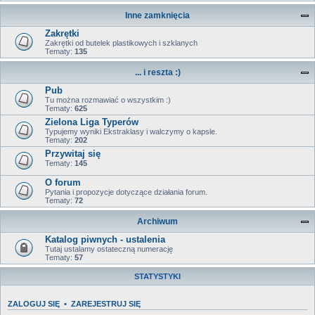
Inne zamknięcia
Zakrętki
Zakrętki od butelek plastikowych i szklanych
Tematy:
135
... i reszta :)
Pub
Tu można rozmawiać o wszystkim :)
Tematy:
625
Zielona Liga Typerów
Typujemy wyniki Ekstraklasy i walczymy o kapsle.
Tematy:
202
Przywitaj się
Tematy:
145
O forum
Pytania i propozycje dotyczące działania forum.
Tematy:
72
Archiwum
Katalog piwnych - ustalenia
Tutaj ustalamy ostateczną numerację
Tematy:
57
STATYSTYKI
ZALOGUJ SIĘ
•
ZAREJESTRUJ SIĘ