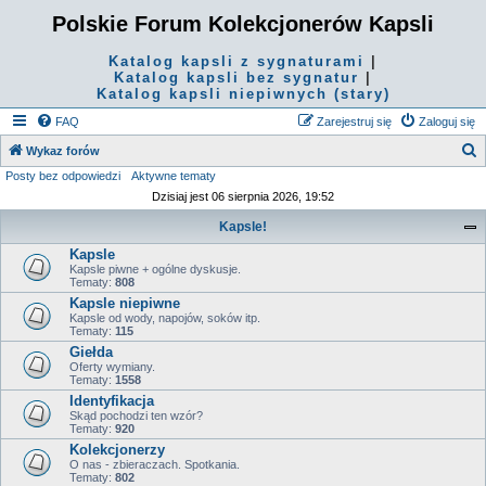
Polskie Forum Kolekcjonerów Kapsli
Katalog kapsli z sygnaturami
|
Katalog kapsli bez sygnatur
|
Katalog kapsli niepiwnych (stary)
FAQ
Zarejestruj się
Zaloguj się
S
Wykaz forów
Posty bez odpowiedzi
Aktywne tematy
z
Dzisiaj jest 06 sierpnia 2026, 19:52
u
Kapsle!
k
Kapsle
a
Kapsle piwne + ogólne dyskusje.
j
Tematy:
808
Kapsle niepiwne
Kapsle od wody, napojów, soków itp.
Tematy:
115
Giełda
Oferty wymiany.
Tematy:
1558
Identyfikacja
Skąd pochodzi ten wzór?
Tematy:
920
Kolekcjonerzy
O nas - zbieraczach. Spotkania.
Tematy:
802