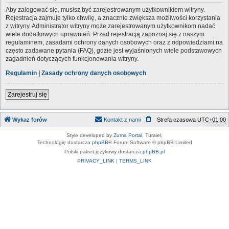
Aby zalogować się, musisz być zarejestrowanym użytkownikiem witryny.
Rejestracja zajmuje tylko chwilę, a znacznie zwiększa możliwości korzystania
z witryny. Administrator witryny może zarejestrowanym użytkownikom nadać
wiele dodatkowych uprawnień. Przed rejestracją zapoznaj się z naszym
regulaminem, zasadami ochrony danych osobowych oraz z odpowiedziami na
często zadawane pytania (FAQ), gdzie jest wyjaśnionych wiele podstawowych
zagadnień dotyczących funkcjonowania witryny.
Regulamin
|
Zasady ochrony danych osobowych
Zarejestruj się
Wykaz forów
Kontakt z nami
Strefa czasowa
UTC+01:00
Style developed by
Zuma Portal
, Turaiel,
Technologię dostarcza
phpBB
® Forum Software © phpBB Limited
Polski pakiet językowy dostarcza
phpBB.pl
PRIVACY_LINK
|
TERMS_LINK