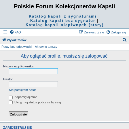
Polskie Forum Kolekcjonerów Kapsli
Katalog kapsli z sygnaturami
|
Katalog kapsli bez sygnatur
|
Katalog kapsli niepiwnych (stary)
FAQ
Zarejestruj się
Zaloguj się
S
Wykaz forów
Posty bez odpowiedzi
Aktywne tematy
z
u
Aby oglądać profile, musisz się zalogować.
k
Nazwa użytkownika:
a
j
Hasło:
Nie pamiętam hasła
Zapamiętaj mnie
Ukryj mój status podczas tej sesji
ZAREJESTRUJ SIĘ