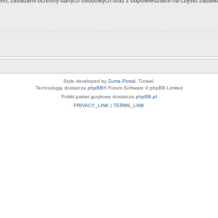
nem, zasadami ochrony danych osobowych oraz z odpowiedziami na często zadawa
Style developed by
Zuma Portal
, Turaiel,
Technologię dostarcza
phpBB
® Forum Software © phpBB Limited
Polski pakiet językowy dostarcza
phpBB.pl
PRIVACY_LINK
|
TERMS_LINK