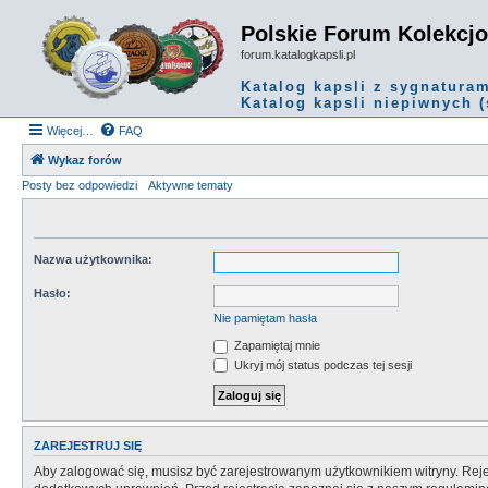
Polskie Forum Kolekcj
forum.katalogkapsli.pl
Katalog kapsli z sygnatura
Katalog kapsli niepiwnych (
Więcej…
FAQ
Wykaz forów
Posty bez odpowiedzi
Aktywne tematy
Nazwa użytkownika:
Hasło:
Nie pamiętam hasła
Zapamiętaj mnie
Ukryj mój status podczas tej sesji
ZAREJESTRUJ SIĘ
Aby zalogować się, musisz być zarejestrowanym użytkownikiem witryny. Rejes