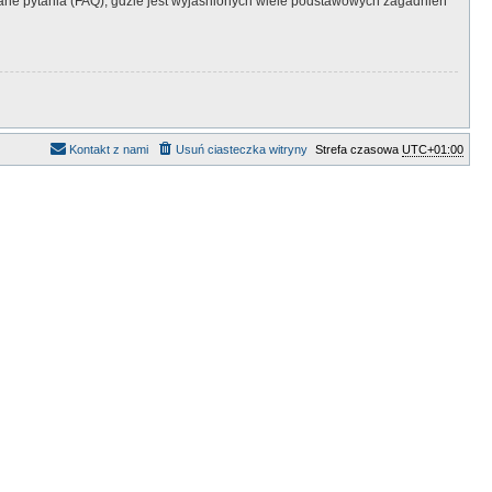
ne pytania (FAQ), gdzie jest wyjaśnionych wiele podstawowych zagadnień
Kontakt z nami
Usuń ciasteczka witryny
Strefa czasowa
UTC+01:00