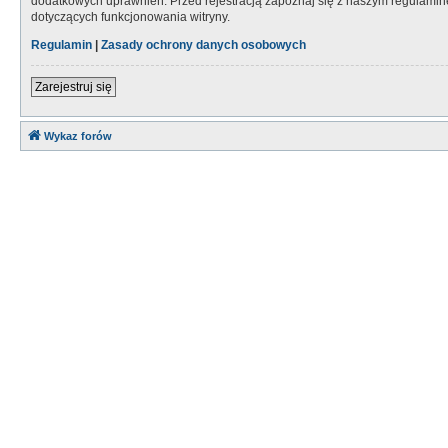
dodatkowych uprawnień. Przed rejestracją zapoznaj się z naszym regulami
dotyczących funkcjonowania witryny.
Regulamin
|
Zasady ochrony danych osobowych
Zarejestruj się
Wykaz forów