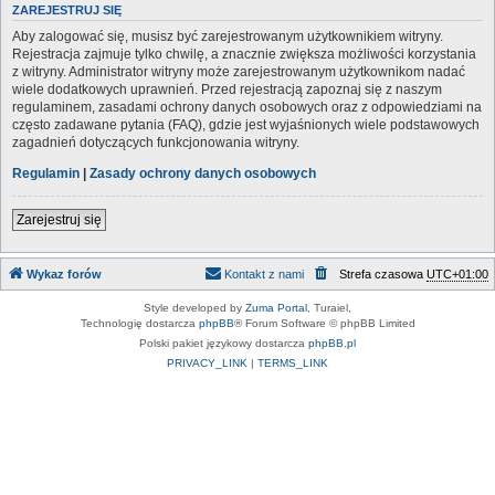
ZAREJESTRUJ SIĘ
Aby zalogować się, musisz być zarejestrowanym użytkownikiem witryny.
Rejestracja zajmuje tylko chwilę, a znacznie zwiększa możliwości korzystania
z witryny. Administrator witryny może zarejestrowanym użytkownikom nadać
wiele dodatkowych uprawnień. Przed rejestracją zapoznaj się z naszym
regulaminem, zasadami ochrony danych osobowych oraz z odpowiedziami na
często zadawane pytania (FAQ), gdzie jest wyjaśnionych wiele podstawowych
zagadnień dotyczących funkcjonowania witryny.
Regulamin
|
Zasady ochrony danych osobowych
Zarejestruj się
Wykaz forów
Kontakt z nami
Strefa czasowa
UTC+01:00
Style developed by
Zuma Portal
, Turaiel,
Technologię dostarcza
phpBB
® Forum Software © phpBB Limited
Polski pakiet językowy dostarcza
phpBB.pl
PRIVACY_LINK
|
TERMS_LINK