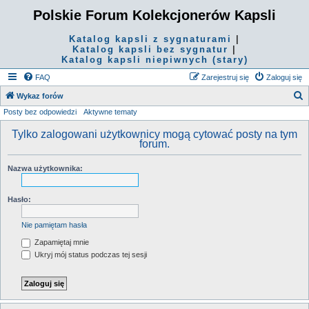
Polskie Forum Kolekcjonerów Kapsli
Katalog kapsli z sygnaturami
|
Katalog kapsli bez sygnatur
|
Katalog kapsli niepiwnych (stary)
FAQ
Zarejestruj się
Zaloguj się
S
Wykaz forów
Posty bez odpowiedzi
Aktywne tematy
z
u
Tylko zalogowani użytkownicy mogą cytować posty na tym
forum.
k
a
Nazwa użytkownika:
j
Hasło:
Nie pamiętam hasła
Zapamiętaj mnie
Ukryj mój status podczas tej sesji