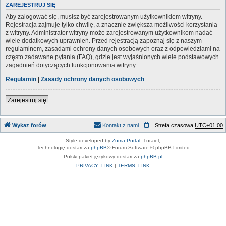
ZAREJESTRUJ SIĘ
Aby zalogować się, musisz być zarejestrowanym użytkownikiem witryny.
Rejestracja zajmuje tylko chwilę, a znacznie zwiększa możliwości korzystania
z witryny. Administrator witryny może zarejestrowanym użytkownikom nadać
wiele dodatkowych uprawnień. Przed rejestracją zapoznaj się z naszym
regulaminem, zasadami ochrony danych osobowych oraz z odpowiedziami na
często zadawane pytania (FAQ), gdzie jest wyjaśnionych wiele podstawowych
zagadnień dotyczących funkcjonowania witryny.
Regulamin
|
Zasady ochrony danych osobowych
Zarejestruj się
Wykaz forów
Kontakt z nami
Strefa czasowa
UTC+01:00
Style developed by
Zuma Portal
, Turaiel,
Technologię dostarcza
phpBB
® Forum Software © phpBB Limited
Polski pakiet językowy dostarcza
phpBB.pl
PRIVACY_LINK
|
TERMS_LINK