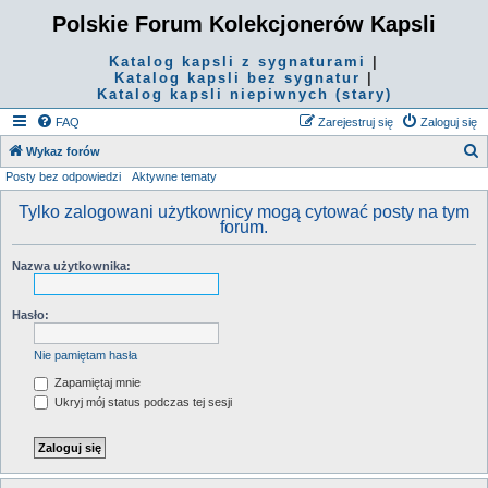
Polskie Forum Kolekcjonerów Kapsli
Katalog kapsli z sygnaturami
|
Katalog kapsli bez sygnatur
|
Katalog kapsli niepiwnych (stary)
FAQ
Zarejestruj się
Zaloguj się
S
Wykaz forów
Posty bez odpowiedzi
Aktywne tematy
z
u
Tylko zalogowani użytkownicy mogą cytować posty na tym
forum.
k
a
Nazwa użytkownika:
j
Hasło:
Nie pamiętam hasła
Zapamiętaj mnie
Ukryj mój status podczas tej sesji