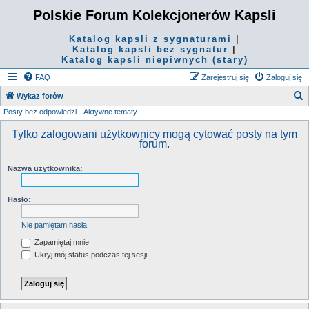
Polskie Forum Kolekcjonerów Kapsli
Katalog kapsli z sygnaturami
|
Katalog kapsli bez sygnatur
|
Katalog kapsli niepiwnych (stary)
FAQ
Zarejestruj się
Zaloguj się
S
Wykaz forów
Posty bez odpowiedzi
Aktywne tematy
z
u
Tylko zalogowani użytkownicy mogą cytować posty na tym
forum.
k
a
Nazwa użytkownika:
j
Hasło:
Nie pamiętam hasła
Zapamiętaj mnie
Ukryj mój status podczas tej sesji