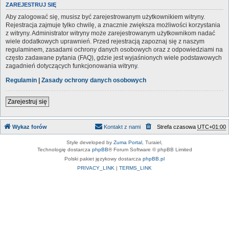
ZAREJESTRUJ SIĘ
Aby zalogować się, musisz być zarejestrowanym użytkownikiem witryny.
Rejestracja zajmuje tylko chwilę, a znacznie zwiększa możliwości korzystania
z witryny. Administrator witryny może zarejestrowanym użytkownikom nadać
wiele dodatkowych uprawnień. Przed rejestracją zapoznaj się z naszym
regulaminem, zasadami ochrony danych osobowych oraz z odpowiedziami na
często zadawane pytania (FAQ), gdzie jest wyjaśnionych wiele podstawowych
zagadnień dotyczących funkcjonowania witryny.
Regulamin
|
Zasady ochrony danych osobowych
Zarejestruj się
Wykaz forów
Kontakt z nami
Strefa czasowa
UTC+01:00
Style developed by
Zuma Portal
, Turaiel,
Technologię dostarcza
phpBB
® Forum Software © phpBB Limited
Polski pakiet językowy dostarcza
phpBB.pl
PRIVACY_LINK
|
TERMS_LINK