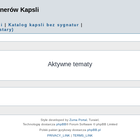
onerów Kapsli
mi
|
Katalog kapsli bez sygnatur
|
stary)
Aktywne tematy
Style developed by
Zuma Portal
, Turaiel,
Technologię dostarcza
phpBB
® Forum Software © phpBB Limited
Polski pakiet językowy dostarcza
phpBB.pl
PRIVACY_LINK
|
TERMS_LINK