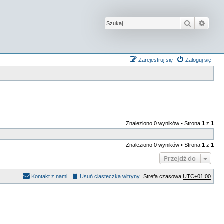
Szukaj
Wysz
Zarejestruj się
Zaloguj się
Znaleziono 0 wyników • Strona
1
z
1
Znaleziono 0 wyników • Strona
1
z
1
Przejdź do
Kontakt z nami
Usuń ciasteczka witryny
Strefa czasowa
UTC+01:00