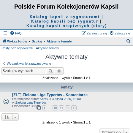
Polskie Forum Kolekcjonerów Kapsli
Katalog kapsli z sygnaturami
|
Katalog kapsli bez sygnatur
|
Katalog kapsli niepiwnych (stary)
FAQ
Zarejestruj się
Zaloguj się
S
Wykaz forów
Szukaj
Aktywne tematy
Posty bez odpowiedzi
Aktywne tematy
z
Aktywne tematy
u
k
Wyszukiwanie zaawansowane
a
Szukaj
Wyszukiwanie zaawansowane
j
Znaleziono 1 wynik • Strona
1
z
1
Tematy
[ZLT] Zielona Liga Typerów - Komentarze
Ostatni post autor:
Serek
«
30 lipca 2026, 19:00
w
Zielona Liga Typerów
Odpowiedzi:
383
1
10
11
12
13
…
Znaleziono 1 wynik • Strona
1
z
1
Przejdź do