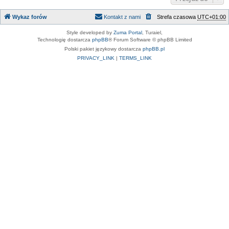
Wykaz forów
Kontakt z nami
Strefa czasowa
UTC+01:00
Style developed by
Zuma Portal
, Turaiel,
Technologię dostarcza
phpBB
® Forum Software © phpBB Limited
Polski pakiet językowy dostarcza
phpBB.pl
PRIVACY_LINK
|
TERMS_LINK