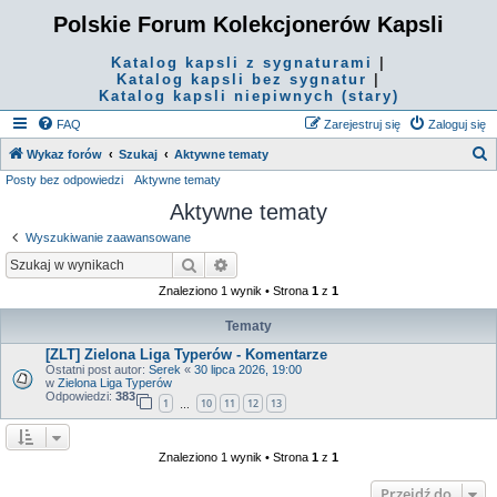
Polskie Forum Kolekcjonerów Kapsli
Katalog kapsli z sygnaturami
|
Katalog kapsli bez sygnatur
|
Katalog kapsli niepiwnych (stary)
FAQ
Zarejestruj się
Zaloguj się
S
Wykaz forów
Szukaj
Aktywne tematy
Posty bez odpowiedzi
Aktywne tematy
z
Aktywne tematy
u
k
Wyszukiwanie zaawansowane
a
Szukaj
Wyszukiwanie zaawansowane
j
Znaleziono 1 wynik • Strona
1
z
1
Tematy
[ZLT] Zielona Liga Typerów - Komentarze
Ostatni post autor:
Serek
«
30 lipca 2026, 19:00
w
Zielona Liga Typerów
Odpowiedzi:
383
1
10
11
12
13
…
Znaleziono 1 wynik • Strona
1
z
1
Przejdź do