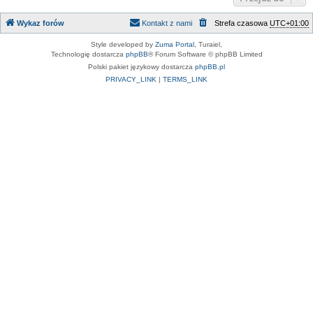
Wykaz forów
Kontakt z nami
Strefa czasowa
UTC+01:00
Style developed by
Zuma Portal
, Turaiel,
Technologię dostarcza
phpBB
® Forum Software © phpBB Limited
Polski pakiet językowy dostarcza
phpBB.pl
PRIVACY_LINK
|
TERMS_LINK