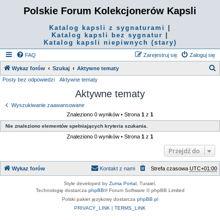
Polskie Forum Kolekcjonerów Kapsli
Katalog kapsli z sygnaturami
|
Katalog kapsli bez sygnatur
|
Katalog kapsli niepiwnych (stary)
FAQ
Zarejestruj się
Zaloguj się
S
Wykaz forów
Szukaj
Aktywne tematy
Posty bez odpowiedzi
Aktywne tematy
z
Aktywne tematy
u
k
Wyszukiwanie zaawansowane
Znaleziono 0 wyników • Strona
1
z
1
a
Nie znaleziono elementów spełniających kryteria szukania.
j
Znaleziono 0 wyników • Strona
1
z
1
Przejdź do
Wykaz forów
Kontakt z nami
Strefa czasowa
UTC+01:00
Style developed by
Zuma Portal
, Turaiel,
Technologię dostarcza
phpBB
® Forum Software © phpBB Limited
Polski pakiet językowy dostarcza
phpBB.pl
PRIVACY_LINK
|
TERMS_LINK