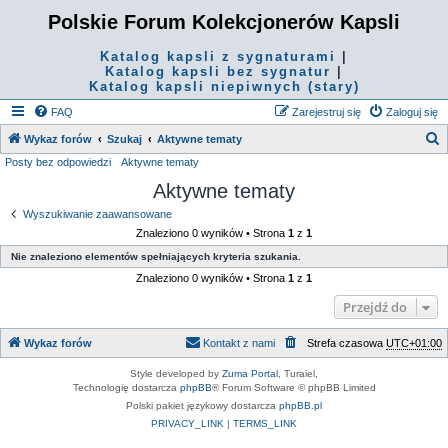
Polskie Forum Kolekcjonerów Kapsli
Katalog kapsli z sygnaturami
|
Katalog kapsli bez sygnatur
|
Katalog kapsli niepiwnych (stary)
FAQ
Zarejestruj się
Zaloguj się
S
Wykaz forów
Szukaj
Aktywne tematy
Posty bez odpowiedzi
Aktywne tematy
z
Aktywne tematy
u
k
Wyszukiwanie zaawansowane
Znaleziono 0 wyników • Strona
1
z
1
a
Nie znaleziono elementów spełniających kryteria szukania.
j
Znaleziono 0 wyników • Strona
1
z
1
Przejdź do
Wykaz forów
Kontakt z nami
Strefa czasowa
UTC+01:00
Style developed by
Zuma Portal
, Turaiel,
Technologię dostarcza
phpBB
® Forum Software © phpBB Limited
Polski pakiet językowy dostarcza
phpBB.pl
PRIVACY_LINK
|
TERMS_LINK