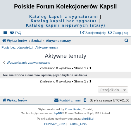
Polskie Forum Kolekcjonerów Kapsli
Katalog kapsli z sygnaturami
|
Katalog kapsli bez sygnatur
|
Katalog kapsli niepiwnych (stary)
FAQ
Zarejestruj się
Zaloguj się
S
Wykaz forów
Szukaj
Aktywne tematy
Posty bez odpowiedzi
Aktywne tematy
z
Aktywne tematy
u
k
Wyszukiwanie zaawansowane
Znaleziono 0 wyników • Strona
1
z
1
a
Nie znaleziono elementów spełniających kryteria szukania.
j
Znaleziono 0 wyników • Strona
1
z
1
Przejdź do
Wykaz forów
Kontakt z nami
Strefa czasowa
UTC+01:00
Style developed by
Zuma Portal
, Turaiel,
Technologię dostarcza
phpBB
® Forum Software © phpBB Limited
Polski pakiet językowy dostarcza
phpBB.pl
PRIVACY_LINK
|
TERMS_LINK