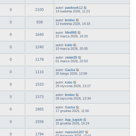
autor:
pawlosek12
0
2100
14 kwietnia 2026, 11:23
autor:
lendoo
0
838
12 kwietnia 2026, 14:33
autor:
Mint888
0
1640
22 marca 2026, 16:20
autor:
kubo
0
1240
10 marca 2026, 20:05
autor:
zielak89
0
1179
01 marca 2026, 22:53
autor:
Gacka
0
1110
25 lutego 2026, 13:08
autor:
kubo
0
1533
29 stycznia 2026, 13:27
autor:
lendoo
0
1373
28 stycznia 2026, 13:34
autor:
Gacka
0
1865
17 grudnia 2025, 11:56
autor:
Aap_kapsle
0
1556
15 grudnia 2025, 16:24
autor:
marecki1207
0
1794
02 listopada 2025, 13:01