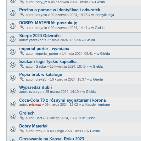
autor:
hary_m
»
05 czerwca 2024, 18:49
» w
Giełda
Prośba o pomoc w identyfikacji odwrotek
autor:
krzysio
»
02 czerwca 2024, 19:25
» w
Identyfikacja
DOBRY MATERIAŁ poszukuję
autor:
krzysio
»
02 czerwca 2024, 14:41
» w
Giełda
Sierpc 2024 Odwrotki
autor:
yareckee
»
27 maja 2024, 13:53
» w
Giełda
imperial porter - wymiana
autor:
imperial_porter
»
14 maja 2024, 08:41
» w
Giełda
Szukam tego Tyskie kapselka
autor:
Gacka
»
15 kwietnia 2024, 18:45
» w
Giełda
Pepsi brak w katalogu
autor:
drek25
»
10 kwietnia 2024, 13:37
» w
Giełda
Wyprzedaż dubli
autor:
czebrys
»
25 marca 2024, 14:10
» w
Giełda
Coca-Cola 79 z róznymi sygnaturami korona
autor:
wismat
»
09 marca 2024, 12:02
» w
Kapsle niepiwne
Grolsch
autor:
Bart
»
08 lutego 2024, 13:20
» w
Giełda
Dobry Materiał
autor:
drek25
»
03 lutego 2024, 10:33
» w
Giełda
Głosowanie na Kapsel Roku 2023