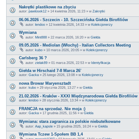
Nakrętki plastikowe na zbyciu
autor:
pawlosek12
»
14 kwietnia 2026, 11:23
» w
Zakrętki
06.06.2026 - Szczecin - 10. Szczecińska Giełda Birofiliów
autor:
lendoo
»
12 kwietnia 2026, 14:33
» w
Kolekcjonerzy
Wymiana
autor:
Mint888
»
22 marca 2026, 16:20
» w
Giełda
09.05.2026 - Mediolan (Włochy) - Italian Collectors Meeting
autor:
kubo
»
10 marca 2026, 20:05
» w
Kolekcjonerzy
Carlsberg 36 ?
autor:
zielak89
»
01 marca 2026, 22:53
» w
Identyfikacja
Giełda w Hirschaid 7-8 Marca 26'
autor:
Gacka
»
25 lutego 2026, 13:08
» w
Kolekcjonerzy
nowa Browar Maryensztadt
autor:
kubo
»
29 stycznia 2026, 13:27
» w
Giełda
21.02.2026 - Kraków - XXXI Międzynarodowa Giełda Birofiliów
autor:
lendoo
»
28 stycznia 2026, 13:34
» w
Kolekcjonerzy
FRANCJA na sprzedaż. Nie moja :)
autor:
Gacka
»
17 grudnia 2025, 11:56
» w
Giełda
Wymiana: stara zagranica za polskie niebutelkowane
autor:
Aap_kapsle
»
15 grudnia 2025, 16:24
» w
Giełda
Wymiana Tczew 1-Społem BB 1,4
autor:
marecki1207
»
02 listopada 2025, 13:01
» w
Giełda