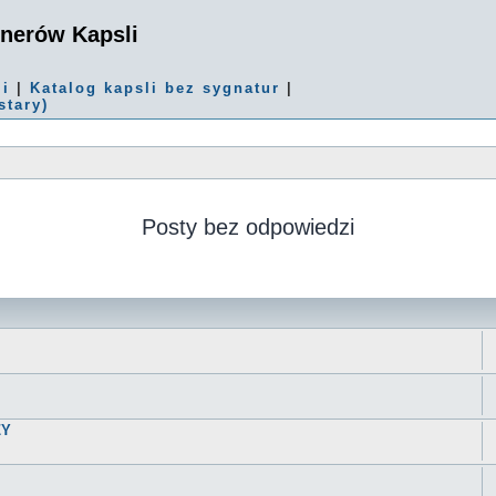
onerów Kapsli
mi
|
Katalog kapsli bez sygnatur
|
stary)
Posty bez odpowiedzi
ZY