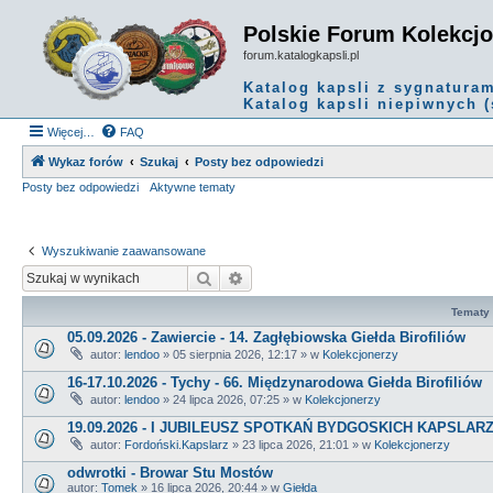
Polskie Forum Kolekcj
forum.katalogkapsli.pl
Katalog kapsli z sygnatura
Katalog kapsli niepiwnych (
Więcej…
FAQ
Wykaz forów
Szukaj
Posty bez odpowiedzi
Posty bez odpowiedzi
Aktywne tematy
Wyszukiwanie zaawansowane
Szukaj
Wyszukiwanie zaawansowane
Tematy
05.09.2026 - Zawiercie - 14. Zagłębiowska Giełda Birofiliów
autor:
lendoo
»
05 sierpnia 2026, 12:17
» w
Kolekcjonerzy
16-17.10.2026 - Tychy - 66. Międzynarodowa Giełda Birofiliów
autor:
lendoo
»
24 lipca 2026, 07:25
» w
Kolekcjonerzy
19.09.2026 - I JUBILEUSZ SPOTKAŃ BYDGOSKICH KAPSLAR
autor:
Fordoński.Kapslarz
»
23 lipca 2026, 21:01
» w
Kolekcjonerzy
odwrotki - Browar Stu Mostów
autor:
Tomek
»
16 lipca 2026, 20:44
» w
Giełda