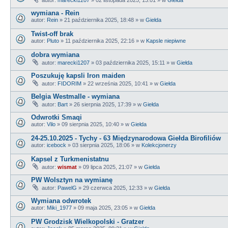
wymiana - Rein
autor:
Rein
»
21 października 2025, 18:48
» w
Giełda
Twist-off brak
autor:
Pluto
»
11 października 2025, 22:16
» w
Kapsle niepiwne
dobra wymiana
autor:
marecki1207
»
03 października 2025, 15:11
» w
Giełda
Poszukuję kapsli Iron maiden
autor:
FIDORIM
»
22 września 2025, 10:41
» w
Giełda
Belgia Westmalle - wymiana
autor:
Bart
»
26 sierpnia 2025, 17:39
» w
Giełda
Odwrotki Smaqi
autor:
Vilo
»
09 sierpnia 2025, 10:40
» w
Giełda
24-25.10.2025 - Tychy - 63 Międzynarodowa Giełda Birofiliów
autor:
icebock
»
03 sierpnia 2025, 18:06
» w
Kolekcjonerzy
Kapsel z Turkmenistatnu
autor:
wismat
»
09 lipca 2025, 21:07
» w
Giełda
PW Wolsztyn na wymianę
autor:
PawelG
»
29 czerwca 2025, 12:33
» w
Giełda
Wymiana odwrotek
autor:
Miki_1977
»
09 maja 2025, 23:05
» w
Giełda
PW Grodzisk Wielkopolski - Gratzer