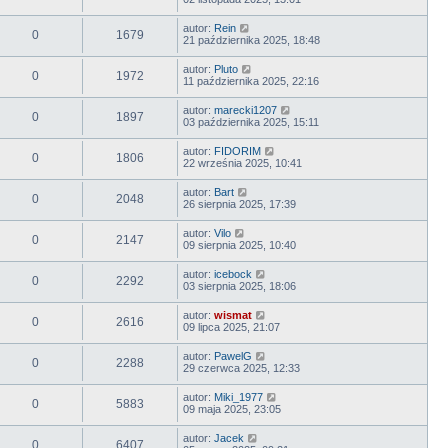
autor:
Rein
0
1679
21 października 2025, 18:48
autor:
Pluto
0
1972
11 października 2025, 22:16
autor:
marecki1207
0
1897
03 października 2025, 15:11
autor:
FIDORIM
0
1806
22 września 2025, 10:41
autor:
Bart
0
2048
26 sierpnia 2025, 17:39
autor:
Vilo
0
2147
09 sierpnia 2025, 10:40
autor:
icebock
0
2292
03 sierpnia 2025, 18:06
autor:
wismat
0
2616
09 lipca 2025, 21:07
autor:
PawelG
0
2288
29 czerwca 2025, 12:33
autor:
Miki_1977
0
5883
09 maja 2025, 23:05
autor:
Jacek
0
6407