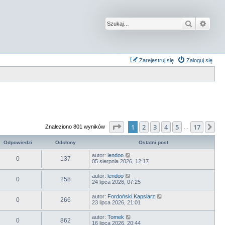
Szukaj
Wysz
Zarejestruj się
Zaloguj się
Strona
1
z
17
1
2
3
4
5
17
Na
Znaleziono 801 wyników
…
Odpowiedzi
Odsłony
Ostatni post
autor:
lendoo
0
137
05 sierpnia 2026, 12:17
autor:
lendoo
0
258
24 lipca 2026, 07:25
autor:
Fordoński.Kapslarz
0
266
23 lipca 2026, 21:01
autor:
Tomek
0
862
16 lipca 2026, 20:44