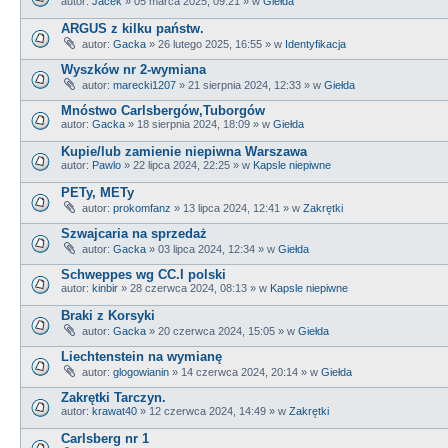
autor:
Jacek
»
05 marca 2025, 09:21
» w
Giełda
ARGUS z kilku państw.
autor:
Gacka
»
26 lutego 2025, 16:55
» w
Identyfikacja
Wyszków nr 2-wymiana
autor:
marecki1207
»
21 sierpnia 2024, 12:33
» w
Giełda
Mnóstwo Carlsbergów,Tuborgów
autor:
Gacka
»
18 sierpnia 2024, 18:09
» w
Giełda
Kupie/lub zamienie niepiwna Warszawa
autor:
Pawlo
»
22 lipca 2024, 22:25
» w
Kapsle niepiwne
PETy, METy
autor:
prokomfanz
»
13 lipca 2024, 12:41
» w
Zakrętki
Szwajcaria na sprzedaż
autor:
Gacka
»
03 lipca 2024, 12:34
» w
Giełda
Schweppes wg CC.I polski
autor:
kinbir
»
28 czerwca 2024, 08:13
» w
Kapsle niepiwne
Braki z Korsyki
autor:
Gacka
»
20 czerwca 2024, 15:05
» w
Giełda
Liechtenstein na wymianę
autor:
glogowianin
»
14 czerwca 2024, 20:14
» w
Giełda
Zakrętki Tarczyn.
autor:
krawat40
»
12 czerwca 2024, 14:49
» w
Zakrętki
Carlsberg nr 1