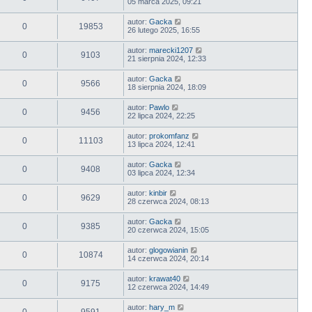
05 marca 2025, 09:21
autor:
Gacka
0
19853
26 lutego 2025, 16:55
autor:
marecki1207
0
9103
21 sierpnia 2024, 12:33
autor:
Gacka
0
9566
18 sierpnia 2024, 18:09
autor:
Pawlo
0
9456
22 lipca 2024, 22:25
autor:
prokomfanz
0
11103
13 lipca 2024, 12:41
autor:
Gacka
0
9408
03 lipca 2024, 12:34
autor:
kinbir
0
9629
28 czerwca 2024, 08:13
autor:
Gacka
0
9385
20 czerwca 2024, 15:05
autor:
glogowianin
0
10874
14 czerwca 2024, 20:14
autor:
krawat40
0
9175
12 czerwca 2024, 14:49
autor:
hary_m
0
9591