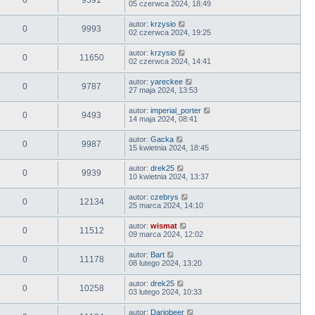
05 czerwca 2024, 18:49
autor:
krzysio
0
9993
02 czerwca 2024, 19:25
autor:
krzysio
0
11650
02 czerwca 2024, 14:41
autor:
yareckee
0
9787
27 maja 2024, 13:53
autor:
imperial_porter
0
9493
14 maja 2024, 08:41
autor:
Gacka
0
9987
15 kwietnia 2024, 18:45
autor:
drek25
0
9939
10 kwietnia 2024, 13:37
autor:
czebrys
0
12134
25 marca 2024, 14:10
autor:
wismat
0
11512
09 marca 2024, 12:02
autor:
Bart
0
11178
08 lutego 2024, 13:20
autor:
drek25
0
10258
03 lutego 2024, 10:33
autor:
Dariobeer