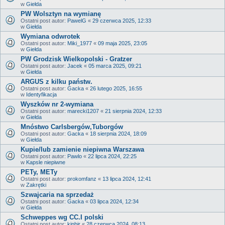
w
Giełda
PW Wolsztyn na wymianę
Ostatni post autor:
PawelG
«
29 czerwca 2025, 12:33
w
Giełda
Wymiana odwrotek
Ostatni post autor:
Miki_1977
«
09 maja 2025, 23:05
w
Giełda
PW Grodzisk Wielkopolski - Gratzer
Ostatni post autor:
Jacek
«
05 marca 2025, 09:21
w
Giełda
ARGUS z kilku państw.
Ostatni post autor:
Gacka
«
26 lutego 2025, 16:55
w
Identyfikacja
Wyszków nr 2-wymiana
Ostatni post autor:
marecki1207
«
21 sierpnia 2024, 12:33
w
Giełda
Mnóstwo Carlsbergów,Tuborgów
Ostatni post autor:
Gacka
«
18 sierpnia 2024, 18:09
w
Giełda
Kupie/lub zamienie niepiwna Warszawa
Ostatni post autor:
Pawlo
«
22 lipca 2024, 22:25
w
Kapsle niepiwne
PETy, METy
Ostatni post autor:
prokomfanz
«
13 lipca 2024, 12:41
w
Zakrętki
Szwajcaria na sprzedaż
Ostatni post autor:
Gacka
«
03 lipca 2024, 12:34
w
Giełda
Schweppes wg CC.I polski
Ostatni post autor:
kinbir
«
28 czerwca 2024, 08:13