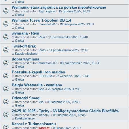
w
Giełda
Wymiana: stara zagranica za polskie niebutelkowane
Ostatni post autor:
Aap_kapsle
«
15 grudnia 2025, 16:24
w
Giełda
Wymiana Tczew 1-Społem BB 1,4
Ostatni post autor:
marecki1207
«
02 listopada 2025, 13:01
w
Giełda
wymiana - Rein
Ostatni post autor:
Rein
«
21 października 2025, 18:48
w
Giełda
Twist-off brak
Ostatni post autor:
Pluto
«
11 października 2025, 22:16
w
Kapsle niepiwne
dobra wymiana
Ostatni post autor:
marecki1207
«
03 października 2025, 15:11
w
Giełda
Poszukuję kapsli Iron maiden
Ostatni post autor:
FIDORIM
«
22 września 2025, 10:41
w
Giełda
Belgia Westmalle - wymiana
Ostatni post autor:
Bart
«
26 sierpnia 2025, 17:39
w
Giełda
Odwrotki Smaqi
Ostatni post autor:
Vilo
«
09 sierpnia 2025, 10:40
w
Giełda
24-25.10.2025 - Tychy - 63 Międzynarodowa Giełda Birofiliów
Ostatni post autor:
icebock
«
03 sierpnia 2025, 18:06
w
Kolekcjonerzy
Kapsel z Turkmenistatnu
Ostatni post autor:
wismat
«
09 lipca 2025, 21:07