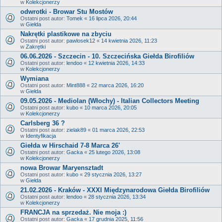
w
Kolekcjonerzy
odwrotki - Browar Stu Mostów
Ostatni post autor:
Tomek
«
16 lipca 2026, 20:44
w
Giełda
Nakrętki plastikowe na zbyciu
Ostatni post autor:
pawlosek12
«
14 kwietnia 2026, 11:23
w
Zakrętki
06.06.2026 - Szczecin - 10. Szczecińska Giełda Birofiliów
Ostatni post autor:
lendoo
«
12 kwietnia 2026, 14:33
w
Kolekcjonerzy
Wymiana
Ostatni post autor:
Mint888
«
22 marca 2026, 16:20
w
Giełda
09.05.2026 - Mediolan (Włochy) - Italian Collectors Meeting
Ostatni post autor:
kubo
«
10 marca 2026, 20:05
w
Kolekcjonerzy
Carlsberg 36 ?
Ostatni post autor:
zielak89
«
01 marca 2026, 22:53
w
Identyfikacja
Giełda w Hirschaid 7-8 Marca 26'
Ostatni post autor:
Gacka
«
25 lutego 2026, 13:08
w
Kolekcjonerzy
nowa Browar Maryensztadt
Ostatni post autor:
kubo
«
29 stycznia 2026, 13:27
w
Giełda
21.02.2026 - Kraków - XXXI Międzynarodowa Giełda Birofiliów
Ostatni post autor:
lendoo
«
28 stycznia 2026, 13:34
w
Kolekcjonerzy
FRANCJA na sprzedaż. Nie moja :)
Ostatni post autor:
Gacka
«
17 grudnia 2025, 11:56