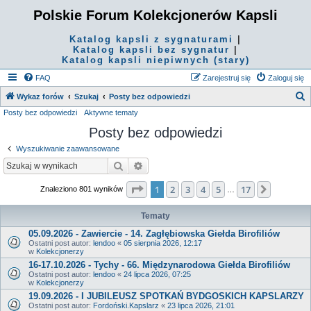
Polskie Forum Kolekcjonerów Kapsli
Katalog kapsli z sygnaturami
|
Katalog kapsli bez sygnatur
|
Katalog kapsli niepiwnych (stary)
FAQ
Zarejestruj się
Zaloguj się
S
Wykaz forów
Szukaj
Posty bez odpowiedzi
Posty bez odpowiedzi
Aktywne tematy
z
Posty bez odpowiedzi
u
k
Wyszukiwanie zaawansowane
a
Szukaj
Wyszukiwanie zaawansowane
j
Strona
1
z
17
1
2
3
4
5
17
Następn
Znaleziono 801 wyników
…
Tematy
05.09.2026 - Zawiercie - 14. Zagłębiowska Giełda Birofiliów
Ostatni post autor:
lendoo
«
05 sierpnia 2026, 12:17
w
Kolekcjonerzy
16-17.10.2026 - Tychy - 66. Międzynarodowa Giełda Birofiliów
Ostatni post autor:
lendoo
«
24 lipca 2026, 07:25
w
Kolekcjonerzy
19.09.2026 - I JUBILEUSZ SPOTKAŃ BYDGOSKICH KAPSLARZY
Ostatni post autor:
Fordoński.Kapslarz
«
23 lipca 2026, 21:01