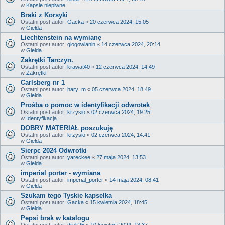
w
Kapsle niepiwne
Braki z Korsyki
Ostatni post autor:
Gacka
«
20 czerwca 2024, 15:05
w
Giełda
Liechtenstein na wymianę
Ostatni post autor:
glogowianin
«
14 czerwca 2024, 20:14
w
Giełda
Zakrętki Tarczyn.
Ostatni post autor:
krawat40
«
12 czerwca 2024, 14:49
w
Zakrętki
Carlsberg nr 1
Ostatni post autor:
hary_m
«
05 czerwca 2024, 18:49
w
Giełda
Prośba o pomoc w identyfikacji odwrotek
Ostatni post autor:
krzysio
«
02 czerwca 2024, 19:25
w
Identyfikacja
DOBRY MATERIAŁ poszukuję
Ostatni post autor:
krzysio
«
02 czerwca 2024, 14:41
w
Giełda
Sierpc 2024 Odwrotki
Ostatni post autor:
yareckee
«
27 maja 2024, 13:53
w
Giełda
imperial porter - wymiana
Ostatni post autor:
imperial_porter
«
14 maja 2024, 08:41
w
Giełda
Szukam tego Tyskie kapselka
Ostatni post autor:
Gacka
«
15 kwietnia 2024, 18:45
w
Giełda
Pepsi brak w katalogu
Ostatni post autor:
drek25
«
10 kwietnia 2024, 13:37