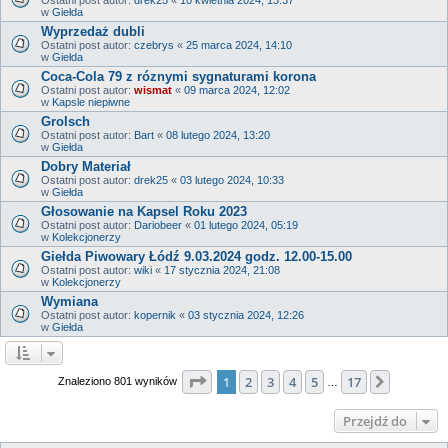
w
Giełda
Wyprzedaż dubli
Ostatni post autor:
czebrys
«
25 marca 2024, 14:10
w
Giełda
Coca-Cola 79 z róznymi sygnaturami korona
Ostatni post autor:
wismat
«
09 marca 2024, 12:02
w
Kapsle niepiwne
Grolsch
Ostatni post autor:
Bart
«
08 lutego 2024, 13:20
w
Giełda
Dobry Materiał
Ostatni post autor:
drek25
«
03 lutego 2024, 10:33
w
Giełda
Głosowanie na Kapsel Roku 2023
Ostatni post autor:
Dariobeer
«
01 lutego 2024, 05:19
w
Kolekcjonerzy
Giełda Piwowary Łódź 9.03.2024 godz. 12.00-15.00
Ostatni post autor:
wiki
«
17 stycznia 2024, 21:08
w
Kolekcjonerzy
Wymiana
Ostatni post autor:
kopernik
«
03 stycznia 2024, 12:26
w
Giełda
Strona
1
z
17
1
2
3
4
5
17
Następn
Znaleziono 801 wyników
…
Przejdź do