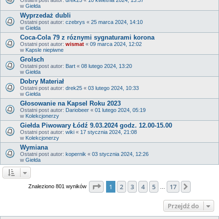
w
Giełda
Wyprzedaż dubli
Ostatni post autor:
czebrys
«
25 marca 2024, 14:10
w
Giełda
Coca-Cola 79 z róznymi sygnaturami korona
Ostatni post autor:
wismat
«
09 marca 2024, 12:02
w
Kapsle niepiwne
Grolsch
Ostatni post autor:
Bart
«
08 lutego 2024, 13:20
w
Giełda
Dobry Materiał
Ostatni post autor:
drek25
«
03 lutego 2024, 10:33
w
Giełda
Głosowanie na Kapsel Roku 2023
Ostatni post autor:
Dariobeer
«
01 lutego 2024, 05:19
w
Kolekcjonerzy
Giełda Piwowary Łódź 9.03.2024 godz. 12.00-15.00
Ostatni post autor:
wiki
«
17 stycznia 2024, 21:08
w
Kolekcjonerzy
Wymiana
Ostatni post autor:
kopernik
«
03 stycznia 2024, 12:26
w
Giełda
Strona
1
z
17
1
2
3
4
5
17
Następn
Znaleziono 801 wyników
…
Przejdź do