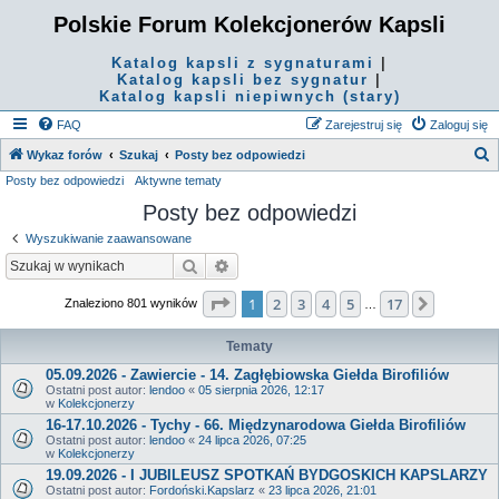
Polskie Forum Kolekcjonerów Kapsli
Katalog kapsli z sygnaturami
|
Katalog kapsli bez sygnatur
|
Katalog kapsli niepiwnych (stary)
FAQ
Zarejestruj się
Zaloguj się
S
Wykaz forów
Szukaj
Posty bez odpowiedzi
Posty bez odpowiedzi
Aktywne tematy
z
Posty bez odpowiedzi
u
k
Wyszukiwanie zaawansowane
a
Szukaj
Wyszukiwanie zaawansowane
j
Strona
1
z
17
1
2
3
4
5
17
Następn
Znaleziono 801 wyników
…
Tematy
05.09.2026 - Zawiercie - 14. Zagłębiowska Giełda Birofiliów
Ostatni post autor:
lendoo
«
05 sierpnia 2026, 12:17
w
Kolekcjonerzy
16-17.10.2026 - Tychy - 66. Międzynarodowa Giełda Birofiliów
Ostatni post autor:
lendoo
«
24 lipca 2026, 07:25
w
Kolekcjonerzy
19.09.2026 - I JUBILEUSZ SPOTKAŃ BYDGOSKICH KAPSLARZY
Ostatni post autor:
Fordoński.Kapslarz
«
23 lipca 2026, 21:01