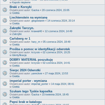
w
Kapsle niepiwne
Braki z Korsyki
Ostatni post autor:
Gacka
«
20 czerwca 2024, 15:05
w
Giełda
Liechtenstein na wymianę
Ostatni post autor:
glogowianin
«
14 czerwca 2024, 20:14
w
Giełda
Zakrętki Tarczyn.
Ostatni post autor:
krawat40
«
12 czerwca 2024, 14:49
w
Zakrętki
Carlsberg nr 1
Ostatni post autor:
hary_m
«
05 czerwca 2024, 18:49
w
Giełda
Prośba o pomoc w identyfikacji odwrotek
Ostatni post autor:
krzysio
«
02 czerwca 2024, 19:25
w
Identyfikacja
DOBRY MATERIAŁ poszukuję
Ostatni post autor:
krzysio
«
02 czerwca 2024, 14:41
w
Giełda
Sierpc 2024 Odwrotki
Ostatni post autor:
yareckee
«
27 maja 2024, 13:53
w
Giełda
imperial porter - wymiana
Ostatni post autor:
imperial_porter
«
14 maja 2024, 08:41
w
Giełda
Szukam tego Tyskie kapselka
Ostatni post autor:
Gacka
«
15 kwietnia 2024, 18:45
w
Giełda
Pepsi brak w katalogu
Ostatni post autor:
drek25
«
10 kwietnia 2024, 13:37