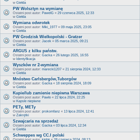
w
Giełda
PW Wolsztyn na wymianę
Ostatni post autor:
PawelG
«
29 czerwca 2025, 12:33
w
Giełda
Wymiana odwrotek
Ostatni post autor:
Miki_1977
«
09 maja 2025, 23:05
w
Giełda
PW Grodzisk Wielkopolski - Gratzer
Ostatni post autor:
Jacek
«
05 marca 2025, 09:21
w
Giełda
ARGUS z kilku państw.
Ostatni post autor:
Gacka
«
26 lutego 2025, 16:55
w
Identyfikacja
Wyszków nr 2-wymiana
Ostatni post autor:
marecki1207
«
21 sierpnia 2024, 12:33
w
Giełda
Mnóstwo Carlsbergów,Tuborgów
Ostatni post autor:
Gacka
«
18 sierpnia 2024, 18:09
w
Giełda
Kupie/lub zamienie niepiwna Warszawa
Ostatni post autor:
Pawlo
«
22 lipca 2024, 22:25
w
Kapsle niepiwne
PETy, METy
Ostatni post autor:
prokomfanz
«
13 lipca 2024, 12:41
w
Zakrętki
Szwajcaria na sprzedaż
Ostatni post autor:
Gacka
«
03 lipca 2024, 12:34
w
Giełda
Schweppes wg CC.I polski
Ostatni post autor:
kinbir
«
28 czerwca 2024, 08:13