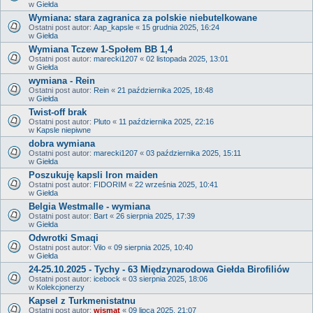
w
Giełda
Wymiana: stara zagranica za polskie niebutelkowane
Ostatni post autor:
Aap_kapsle
«
15 grudnia 2025, 16:24
w
Giełda
Wymiana Tczew 1-Społem BB 1,4
Ostatni post autor:
marecki1207
«
02 listopada 2025, 13:01
w
Giełda
wymiana - Rein
Ostatni post autor:
Rein
«
21 października 2025, 18:48
w
Giełda
Twist-off brak
Ostatni post autor:
Pluto
«
11 października 2025, 22:16
w
Kapsle niepiwne
dobra wymiana
Ostatni post autor:
marecki1207
«
03 października 2025, 15:11
w
Giełda
Poszukuję kapsli Iron maiden
Ostatni post autor:
FIDORIM
«
22 września 2025, 10:41
w
Giełda
Belgia Westmalle - wymiana
Ostatni post autor:
Bart
«
26 sierpnia 2025, 17:39
w
Giełda
Odwrotki Smaqi
Ostatni post autor:
Vilo
«
09 sierpnia 2025, 10:40
w
Giełda
24-25.10.2025 - Tychy - 63 Międzynarodowa Giełda Birofiliów
Ostatni post autor:
icebock
«
03 sierpnia 2025, 18:06
w
Kolekcjonerzy
Kapsel z Turkmenistatnu
Ostatni post autor:
wismat
«
09 lipca 2025, 21:07