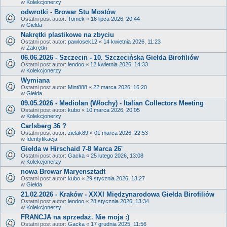
w
Kolekcjonerzy
odwrotki - Browar Stu Mostów
Ostatni post autor:
Tomek
«
16 lipca 2026, 20:44
w
Giełda
Nakrętki plastikowe na zbyciu
Ostatni post autor:
pawlosek12
«
14 kwietnia 2026, 11:23
w
Zakrętki
06.06.2026 - Szczecin - 10. Szczecińska Giełda Birofiliów
Ostatni post autor:
lendoo
«
12 kwietnia 2026, 14:33
w
Kolekcjonerzy
Wymiana
Ostatni post autor:
Mint888
«
22 marca 2026, 16:20
w
Giełda
09.05.2026 - Mediolan (Włochy) - Italian Collectors Meeting
Ostatni post autor:
kubo
«
10 marca 2026, 20:05
w
Kolekcjonerzy
Carlsberg 36 ?
Ostatni post autor:
zielak89
«
01 marca 2026, 22:53
w
Identyfikacja
Giełda w Hirschaid 7-8 Marca 26'
Ostatni post autor:
Gacka
«
25 lutego 2026, 13:08
w
Kolekcjonerzy
nowa Browar Maryensztadt
Ostatni post autor:
kubo
«
29 stycznia 2026, 13:27
w
Giełda
21.02.2026 - Kraków - XXXI Międzynarodowa Giełda Birofiliów
Ostatni post autor:
lendoo
«
28 stycznia 2026, 13:34
w
Kolekcjonerzy
FRANCJA na sprzedaż. Nie moja :)
Ostatni post autor:
Gacka
«
17 grudnia 2025, 11:56