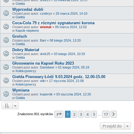
w
Giełda
Wyprzedaż dubli
Ostatni post autor:
czebrys
«
25 marca 2024, 14:10
w
Giełda
Coca-Cola 79 z róznymi sygnaturami korona
Ostatni post autor:
wismat
«
09 marca 2024, 12:02
w
Kapsle niepiwne
Grolsch
Ostatni post autor:
Bart
«
08 lutego 2024, 13:20
w
Giełda
Dobry Materiał
Ostatni post autor:
drek25
«
03 lutego 2024, 10:33
w
Giełda
Głosowanie na Kapsel Roku 2023
Ostatni post autor:
Dariobeer
«
01 lutego 2024, 05:19
w
Kolekcjonerzy
Giełda Piwowary Łódź 9.03.2024 godz. 12.00-15.00
Ostatni post autor:
wiki
«
17 stycznia 2024, 21:08
w
Kolekcjonerzy
Wymiana
Ostatni post autor:
kopernik
«
03 stycznia 2024, 12:26
w
Giełda
Strona
1
z
17
1
2
3
4
5
17
Następn
Znaleziono 801 wyników
…
Przejdź do