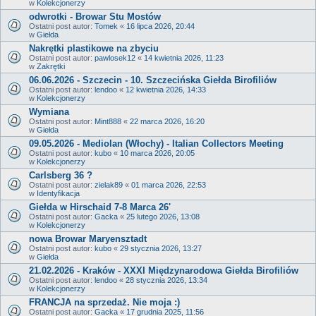
w
Kolekcjonerzy
odwrotki - Browar Stu Mostów
Ostatni post autor:
Tomek
«
16 lipca 2026, 20:44
w
Giełda
Nakrętki plastikowe na zbyciu
Ostatni post autor:
pawlosek12
«
14 kwietnia 2026, 11:23
w
Zakrętki
06.06.2026 - Szczecin - 10. Szczecińska Giełda Birofiliów
Ostatni post autor:
lendoo
«
12 kwietnia 2026, 14:33
w
Kolekcjonerzy
Wymiana
Ostatni post autor:
Mint888
«
22 marca 2026, 16:20
w
Giełda
09.05.2026 - Mediolan (Włochy) - Italian Collectors Meeting
Ostatni post autor:
kubo
«
10 marca 2026, 20:05
w
Kolekcjonerzy
Carlsberg 36 ?
Ostatni post autor:
zielak89
«
01 marca 2026, 22:53
w
Identyfikacja
Giełda w Hirschaid 7-8 Marca 26'
Ostatni post autor:
Gacka
«
25 lutego 2026, 13:08
w
Kolekcjonerzy
nowa Browar Maryensztadt
Ostatni post autor:
kubo
«
29 stycznia 2026, 13:27
w
Giełda
21.02.2026 - Kraków - XXXI Międzynarodowa Giełda Birofiliów
Ostatni post autor:
lendoo
«
28 stycznia 2026, 13:34
w
Kolekcjonerzy
FRANCJA na sprzedaż. Nie moja :)
Ostatni post autor:
Gacka
«
17 grudnia 2025, 11:56