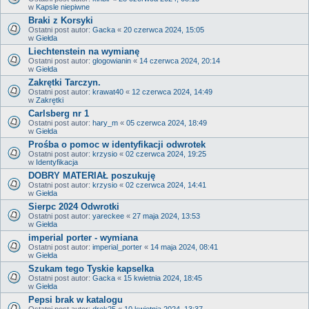
w
Kapsle niepiwne
Braki z Korsyki
Ostatni post autor:
Gacka
«
20 czerwca 2024, 15:05
w
Giełda
Liechtenstein na wymianę
Ostatni post autor:
glogowianin
«
14 czerwca 2024, 20:14
w
Giełda
Zakrętki Tarczyn.
Ostatni post autor:
krawat40
«
12 czerwca 2024, 14:49
w
Zakrętki
Carlsberg nr 1
Ostatni post autor:
hary_m
«
05 czerwca 2024, 18:49
w
Giełda
Prośba o pomoc w identyfikacji odwrotek
Ostatni post autor:
krzysio
«
02 czerwca 2024, 19:25
w
Identyfikacja
DOBRY MATERIAŁ poszukuję
Ostatni post autor:
krzysio
«
02 czerwca 2024, 14:41
w
Giełda
Sierpc 2024 Odwrotki
Ostatni post autor:
yareckee
«
27 maja 2024, 13:53
w
Giełda
imperial porter - wymiana
Ostatni post autor:
imperial_porter
«
14 maja 2024, 08:41
w
Giełda
Szukam tego Tyskie kapselka
Ostatni post autor:
Gacka
«
15 kwietnia 2024, 18:45
w
Giełda
Pepsi brak w katalogu
Ostatni post autor:
drek25
«
10 kwietnia 2024, 13:37