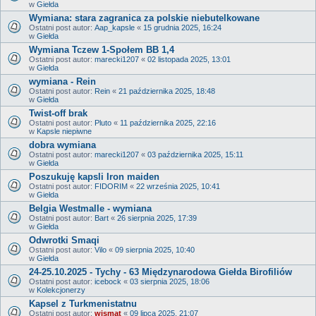
w
Giełda
Wymiana: stara zagranica za polskie niebutelkowane
Ostatni post autor:
Aap_kapsle
«
15 grudnia 2025, 16:24
w
Giełda
Wymiana Tczew 1-Społem BB 1,4
Ostatni post autor:
marecki1207
«
02 listopada 2025, 13:01
w
Giełda
wymiana - Rein
Ostatni post autor:
Rein
«
21 października 2025, 18:48
w
Giełda
Twist-off brak
Ostatni post autor:
Pluto
«
11 października 2025, 22:16
w
Kapsle niepiwne
dobra wymiana
Ostatni post autor:
marecki1207
«
03 października 2025, 15:11
w
Giełda
Poszukuję kapsli Iron maiden
Ostatni post autor:
FIDORIM
«
22 września 2025, 10:41
w
Giełda
Belgia Westmalle - wymiana
Ostatni post autor:
Bart
«
26 sierpnia 2025, 17:39
w
Giełda
Odwrotki Smaqi
Ostatni post autor:
Vilo
«
09 sierpnia 2025, 10:40
w
Giełda
24-25.10.2025 - Tychy - 63 Międzynarodowa Giełda Birofiliów
Ostatni post autor:
icebock
«
03 sierpnia 2025, 18:06
w
Kolekcjonerzy
Kapsel z Turkmenistatnu
Ostatni post autor:
wismat
«
09 lipca 2025, 21:07