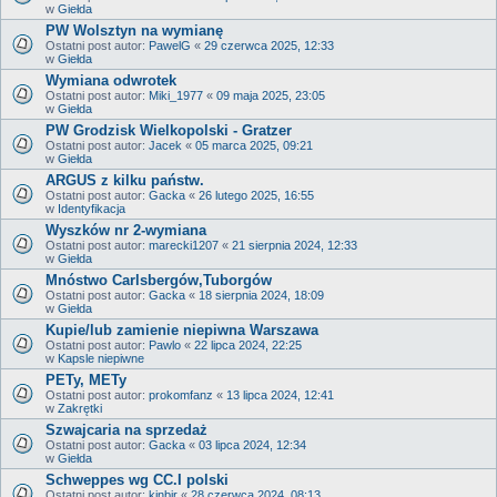
w
Giełda
PW Wolsztyn na wymianę
Ostatni post autor:
PawelG
«
29 czerwca 2025, 12:33
w
Giełda
Wymiana odwrotek
Ostatni post autor:
Miki_1977
«
09 maja 2025, 23:05
w
Giełda
PW Grodzisk Wielkopolski - Gratzer
Ostatni post autor:
Jacek
«
05 marca 2025, 09:21
w
Giełda
ARGUS z kilku państw.
Ostatni post autor:
Gacka
«
26 lutego 2025, 16:55
w
Identyfikacja
Wyszków nr 2-wymiana
Ostatni post autor:
marecki1207
«
21 sierpnia 2024, 12:33
w
Giełda
Mnóstwo Carlsbergów,Tuborgów
Ostatni post autor:
Gacka
«
18 sierpnia 2024, 18:09
w
Giełda
Kupie/lub zamienie niepiwna Warszawa
Ostatni post autor:
Pawlo
«
22 lipca 2024, 22:25
w
Kapsle niepiwne
PETy, METy
Ostatni post autor:
prokomfanz
«
13 lipca 2024, 12:41
w
Zakrętki
Szwajcaria na sprzedaż
Ostatni post autor:
Gacka
«
03 lipca 2024, 12:34
w
Giełda
Schweppes wg CC.I polski
Ostatni post autor:
kinbir
«
28 czerwca 2024, 08:13