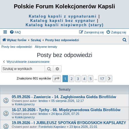
Polskie Forum Kolekcjonerów Kapsli
Katalog kapsli z sygnaturami
|
Katalog kapsli bez sygnatur
|
Katalog kapsli niepiwnych (stary)
FAQ
Zarejestruj się
Zaloguj się
S
Wykaz forów
Szukaj
Posty bez odpowiedzi
Posty bez odpowiedzi
Aktywne tematy
z
Posty bez odpowiedzi
u
k
Wyszukiwanie zaawansowane
a
Szukaj
Wyszukiwanie zaawansowane
j
Strona
1
z
17
1
2
3
4
5
17
Następn
Znaleziono 801 wyników
…
Tematy
05.09.2026 - Zawiercie - 14. Zagłębiowska Giełda Birofiliów
Ostatni post autor:
lendoo
«
05 sierpnia 2026, 12:17
w
Kolekcjonerzy
16-17.10.2026 - Tychy - 66. Międzynarodowa Giełda Birofiliów
Ostatni post autor:
lendoo
«
24 lipca 2026, 07:25
w
Kolekcjonerzy
19.09.2026 - I JUBILEUSZ SPOTKAŃ BYDGOSKICH KAPSLARZY
Ostatni post autor:
Fordoński.Kapslarz
«
23 lipca 2026, 21:01