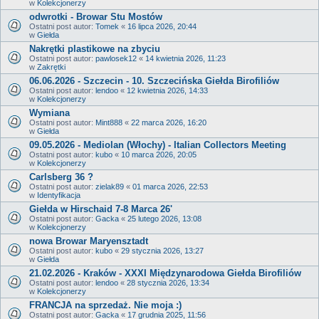
w
Kolekcjonerzy
odwrotki - Browar Stu Mostów
Ostatni post autor:
Tomek
«
16 lipca 2026, 20:44
w
Giełda
Nakrętki plastikowe na zbyciu
Ostatni post autor:
pawlosek12
«
14 kwietnia 2026, 11:23
w
Zakrętki
06.06.2026 - Szczecin - 10. Szczecińska Giełda Birofiliów
Ostatni post autor:
lendoo
«
12 kwietnia 2026, 14:33
w
Kolekcjonerzy
Wymiana
Ostatni post autor:
Mint888
«
22 marca 2026, 16:20
w
Giełda
09.05.2026 - Mediolan (Włochy) - Italian Collectors Meeting
Ostatni post autor:
kubo
«
10 marca 2026, 20:05
w
Kolekcjonerzy
Carlsberg 36 ?
Ostatni post autor:
zielak89
«
01 marca 2026, 22:53
w
Identyfikacja
Giełda w Hirschaid 7-8 Marca 26'
Ostatni post autor:
Gacka
«
25 lutego 2026, 13:08
w
Kolekcjonerzy
nowa Browar Maryensztadt
Ostatni post autor:
kubo
«
29 stycznia 2026, 13:27
w
Giełda
21.02.2026 - Kraków - XXXI Międzynarodowa Giełda Birofiliów
Ostatni post autor:
lendoo
«
28 stycznia 2026, 13:34
w
Kolekcjonerzy
FRANCJA na sprzedaż. Nie moja :)
Ostatni post autor:
Gacka
«
17 grudnia 2025, 11:56