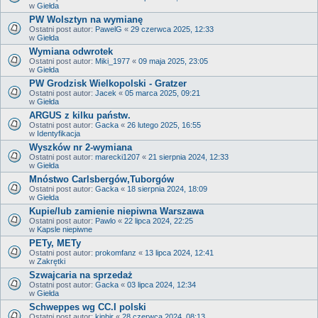
w
Giełda
PW Wolsztyn na wymianę
Ostatni post autor:
PawelG
«
29 czerwca 2025, 12:33
w
Giełda
Wymiana odwrotek
Ostatni post autor:
Miki_1977
«
09 maja 2025, 23:05
w
Giełda
PW Grodzisk Wielkopolski - Gratzer
Ostatni post autor:
Jacek
«
05 marca 2025, 09:21
w
Giełda
ARGUS z kilku państw.
Ostatni post autor:
Gacka
«
26 lutego 2025, 16:55
w
Identyfikacja
Wyszków nr 2-wymiana
Ostatni post autor:
marecki1207
«
21 sierpnia 2024, 12:33
w
Giełda
Mnóstwo Carlsbergów,Tuborgów
Ostatni post autor:
Gacka
«
18 sierpnia 2024, 18:09
w
Giełda
Kupie/lub zamienie niepiwna Warszawa
Ostatni post autor:
Pawlo
«
22 lipca 2024, 22:25
w
Kapsle niepiwne
PETy, METy
Ostatni post autor:
prokomfanz
«
13 lipca 2024, 12:41
w
Zakrętki
Szwajcaria na sprzedaż
Ostatni post autor:
Gacka
«
03 lipca 2024, 12:34
w
Giełda
Schweppes wg CC.I polski
Ostatni post autor:
kinbir
«
28 czerwca 2024, 08:13