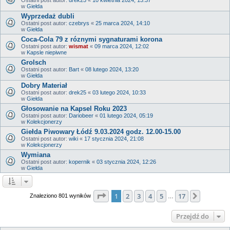
w
Giełda
Wyprzedaż dubli
Ostatni post autor:
czebrys
«
25 marca 2024, 14:10
w
Giełda
Coca-Cola 79 z róznymi sygnaturami korona
Ostatni post autor:
wismat
«
09 marca 2024, 12:02
w
Kapsle niepiwne
Grolsch
Ostatni post autor:
Bart
«
08 lutego 2024, 13:20
w
Giełda
Dobry Materiał
Ostatni post autor:
drek25
«
03 lutego 2024, 10:33
w
Giełda
Głosowanie na Kapsel Roku 2023
Ostatni post autor:
Dariobeer
«
01 lutego 2024, 05:19
w
Kolekcjonerzy
Giełda Piwowary Łódź 9.03.2024 godz. 12.00-15.00
Ostatni post autor:
wiki
«
17 stycznia 2024, 21:08
w
Kolekcjonerzy
Wymiana
Ostatni post autor:
kopernik
«
03 stycznia 2024, 12:26
w
Giełda
Strona
1
z
17
1
2
3
4
5
17
Następn
Znaleziono 801 wyników
…
Przejdź do