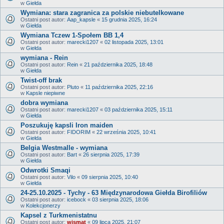
w
Giełda
Wymiana: stara zagranica za polskie niebutelkowane
Ostatni post autor:
Aap_kapsle
«
15 grudnia 2025, 16:24
w
Giełda
Wymiana Tczew 1-Społem BB 1,4
Ostatni post autor:
marecki1207
«
02 listopada 2025, 13:01
w
Giełda
wymiana - Rein
Ostatni post autor:
Rein
«
21 października 2025, 18:48
w
Giełda
Twist-off brak
Ostatni post autor:
Pluto
«
11 października 2025, 22:16
w
Kapsle niepiwne
dobra wymiana
Ostatni post autor:
marecki1207
«
03 października 2025, 15:11
w
Giełda
Poszukuję kapsli Iron maiden
Ostatni post autor:
FIDORIM
«
22 września 2025, 10:41
w
Giełda
Belgia Westmalle - wymiana
Ostatni post autor:
Bart
«
26 sierpnia 2025, 17:39
w
Giełda
Odwrotki Smaqi
Ostatni post autor:
Vilo
«
09 sierpnia 2025, 10:40
w
Giełda
24-25.10.2025 - Tychy - 63 Międzynarodowa Giełda Birofiliów
Ostatni post autor:
icebock
«
03 sierpnia 2025, 18:06
w
Kolekcjonerzy
Kapsel z Turkmenistatnu
Ostatni post autor:
wismat
«
09 lipca 2025, 21:07