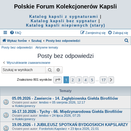
Polskie Forum Kolekcjonerów Kapsli
Katalog kapsli z sygnaturami
|
Katalog kapsli bez sygnatur
|
Katalog kapsli niepiwnych (stary)
FAQ
Zarejestruj się
Zaloguj się
S
Wykaz forów
Szukaj
Posty bez odpowiedzi
Posty bez odpowiedzi
Aktywne tematy
z
Posty bez odpowiedzi
u
k
Wyszukiwanie zaawansowane
a
Szukaj
Wyszukiwanie zaawansowane
j
Strona
1
z
17
1
2
3
4
5
17
Następn
Znaleziono 801 wyników
…
Tematy
05.09.2026 - Zawiercie - 14. Zagłębiowska Giełda Birofiliów
Ostatni post autor:
lendoo
«
05 sierpnia 2026, 12:17
w
Kolekcjonerzy
16-17.10.2026 - Tychy - 66. Międzynarodowa Giełda Birofiliów
Ostatni post autor:
lendoo
«
24 lipca 2026, 07:25
w
Kolekcjonerzy
19.09.2026 - I JUBILEUSZ SPOTKAŃ BYDGOSKICH KAPSLARZY
Ostatni post autor:
Fordoński.Kapslarz
«
23 lipca 2026, 21:01