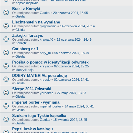
w
Kapsle niepiwne
Braki z Korsyki
Ostatni post autor:
Gacka
«
20 czerwca 2024, 15:05
w
Giełda
Liechtenstein na wymianę
Ostatni post autor:
glogowianin
«
14 czerwca 2024, 20:14
w
Giełda
Zakrętki Tarczyn.
Ostatni post autor:
krawat40
«
12 czerwca 2024, 14:49
w
Zakrętki
Carlsberg nr 1
Ostatni post autor:
hary_m
«
05 czerwca 2024, 18:49
w
Giełda
Prośba o pomoc w identyfikacji odwrotek
Ostatni post autor:
krzysio
«
02 czerwca 2024, 19:25
w
Identyfikacja
DOBRY MATERIAŁ poszukuję
Ostatni post autor:
krzysio
«
02 czerwca 2024, 14:41
w
Giełda
Sierpc 2024 Odwrotki
Ostatni post autor:
yareckee
«
27 maja 2024, 13:53
w
Giełda
imperial porter - wymiana
Ostatni post autor:
imperial_porter
«
14 maja 2024, 08:41
w
Giełda
Szukam tego Tyskie kapselka
Ostatni post autor:
Gacka
«
15 kwietnia 2024, 18:45
w
Giełda
Pepsi brak w katalogu
Ostatni post autor:
drek25
«
10 kwietnia 2024, 13:37