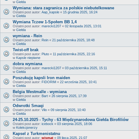
w
Giełda
Wymiana: stara zagranica za polskie niebutelkowane
Ostatni post autor:
Aap_kapsle
«
15 grudnia 2025, 16:24
w
Giełda
Wymiana Tczew 1-Społem BB 1,4
Ostatni post autor:
marecki1207
«
02 listopada 2025, 13:01
w
Giełda
wymiana - Rein
Ostatni post autor:
Rein
«
21 października 2025, 18:48
w
Giełda
Twist-off brak
Ostatni post autor:
Pluto
«
11 października 2025, 22:16
w
Kapsle niepiwne
dobra wymiana
Ostatni post autor:
marecki1207
«
03 października 2025, 15:11
w
Giełda
Poszukuję kapsli Iron maiden
Ostatni post autor:
FIDORIM
«
22 września 2025, 10:41
w
Giełda
Belgia Westmalle - wymiana
Ostatni post autor:
Bart
«
26 sierpnia 2025, 17:39
w
Giełda
Odwrotki Smaqi
Ostatni post autor:
Vilo
«
09 sierpnia 2025, 10:40
w
Giełda
24-25.10.2025 - Tychy - 63 Międzynarodowa Giełda Birofiliów
Ostatni post autor:
icebock
«
03 sierpnia 2025, 18:06
w
Kolekcjonerzy
Kapsel z Turkmenistatnu
Ostatni post autor:
wismat
«
09 lipca 2025, 21:07