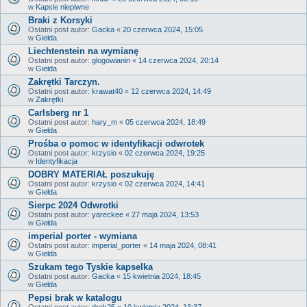
w
Kapsle niepiwne
Braki z Korsyki
Ostatni post autor:
Gacka
«
20 czerwca 2024, 15:05
w
Giełda
Liechtenstein na wymianę
Ostatni post autor:
glogowianin
«
14 czerwca 2024, 20:14
w
Giełda
Zakrętki Tarczyn.
Ostatni post autor:
krawat40
«
12 czerwca 2024, 14:49
w
Zakrętki
Carlsberg nr 1
Ostatni post autor:
hary_m
«
05 czerwca 2024, 18:49
w
Giełda
Prośba o pomoc w identyfikacji odwrotek
Ostatni post autor:
krzysio
«
02 czerwca 2024, 19:25
w
Identyfikacja
DOBRY MATERIAŁ poszukuję
Ostatni post autor:
krzysio
«
02 czerwca 2024, 14:41
w
Giełda
Sierpc 2024 Odwrotki
Ostatni post autor:
yareckee
«
27 maja 2024, 13:53
w
Giełda
imperial porter - wymiana
Ostatni post autor:
imperial_porter
«
14 maja 2024, 08:41
w
Giełda
Szukam tego Tyskie kapselka
Ostatni post autor:
Gacka
«
15 kwietnia 2024, 18:45
w
Giełda
Pepsi brak w katalogu
Ostatni post autor:
drek25
«
10 kwietnia 2024, 13:37