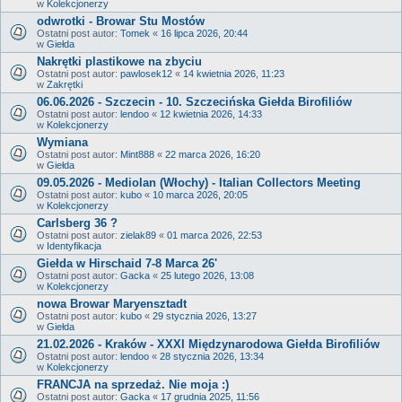
w
Kolekcjonerzy
odwrotki - Browar Stu Mostów
Ostatni post autor:
Tomek
«
16 lipca 2026, 20:44
w
Giełda
Nakrętki plastikowe na zbyciu
Ostatni post autor:
pawlosek12
«
14 kwietnia 2026, 11:23
w
Zakrętki
06.06.2026 - Szczecin - 10. Szczecińska Giełda Birofiliów
Ostatni post autor:
lendoo
«
12 kwietnia 2026, 14:33
w
Kolekcjonerzy
Wymiana
Ostatni post autor:
Mint888
«
22 marca 2026, 16:20
w
Giełda
09.05.2026 - Mediolan (Włochy) - Italian Collectors Meeting
Ostatni post autor:
kubo
«
10 marca 2026, 20:05
w
Kolekcjonerzy
Carlsberg 36 ?
Ostatni post autor:
zielak89
«
01 marca 2026, 22:53
w
Identyfikacja
Giełda w Hirschaid 7-8 Marca 26'
Ostatni post autor:
Gacka
«
25 lutego 2026, 13:08
w
Kolekcjonerzy
nowa Browar Maryensztadt
Ostatni post autor:
kubo
«
29 stycznia 2026, 13:27
w
Giełda
21.02.2026 - Kraków - XXXI Międzynarodowa Giełda Birofiliów
Ostatni post autor:
lendoo
«
28 stycznia 2026, 13:34
w
Kolekcjonerzy
FRANCJA na sprzedaż. Nie moja :)
Ostatni post autor:
Gacka
«
17 grudnia 2025, 11:56