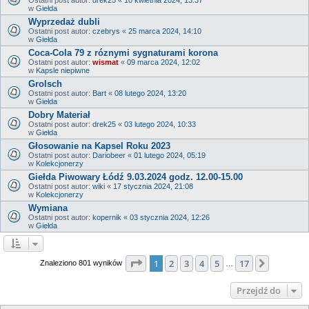
w
Giełda
Wyprzedaż dubli
Ostatni post autor:
czebrys
«
25 marca 2024, 14:10
w
Giełda
Coca-Cola 79 z róznymi sygnaturami korona
Ostatni post autor:
wismat
«
09 marca 2024, 12:02
w
Kapsle niepiwne
Grolsch
Ostatni post autor:
Bart
«
08 lutego 2024, 13:20
w
Giełda
Dobry Materiał
Ostatni post autor:
drek25
«
03 lutego 2024, 10:33
w
Giełda
Głosowanie na Kapsel Roku 2023
Ostatni post autor:
Dariobeer
«
01 lutego 2024, 05:19
w
Kolekcjonerzy
Giełda Piwowary Łódź 9.03.2024 godz. 12.00-15.00
Ostatni post autor:
wiki
«
17 stycznia 2024, 21:08
w
Kolekcjonerzy
Wymiana
Ostatni post autor:
kopernik
«
03 stycznia 2024, 12:26
w
Giełda
Strona
1
z
17
1
2
3
4
5
17
Następn
Znaleziono 801 wyników
…
Przejdź do