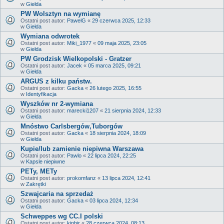
w
Giełda
PW Wolsztyn na wymianę
Ostatni post autor:
PawelG
«
29 czerwca 2025, 12:33
w
Giełda
Wymiana odwrotek
Ostatni post autor:
Miki_1977
«
09 maja 2025, 23:05
w
Giełda
PW Grodzisk Wielkopolski - Gratzer
Ostatni post autor:
Jacek
«
05 marca 2025, 09:21
w
Giełda
ARGUS z kilku państw.
Ostatni post autor:
Gacka
«
26 lutego 2025, 16:55
w
Identyfikacja
Wyszków nr 2-wymiana
Ostatni post autor:
marecki1207
«
21 sierpnia 2024, 12:33
w
Giełda
Mnóstwo Carlsbergów,Tuborgów
Ostatni post autor:
Gacka
«
18 sierpnia 2024, 18:09
w
Giełda
Kupie/lub zamienie niepiwna Warszawa
Ostatni post autor:
Pawlo
«
22 lipca 2024, 22:25
w
Kapsle niepiwne
PETy, METy
Ostatni post autor:
prokomfanz
«
13 lipca 2024, 12:41
w
Zakrętki
Szwajcaria na sprzedaż
Ostatni post autor:
Gacka
«
03 lipca 2024, 12:34
w
Giełda
Schweppes wg CC.I polski
Ostatni post autor:
kinbir
«
28 czerwca 2024, 08:13