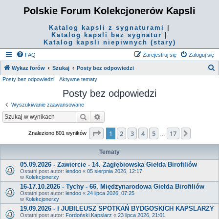
Polskie Forum Kolekcjonerów Kapsli
Katalog kapsli z sygnaturami
|
Katalog kapsli bez sygnatur
|
Katalog kapsli niepiwnych (stary)
FAQ
Zarejestruj się
Zaloguj się
S
Wykaz forów
Szukaj
Posty bez odpowiedzi
Posty bez odpowiedzi
Aktywne tematy
z
Posty bez odpowiedzi
u
k
Wyszukiwanie zaawansowane
a
Szukaj
Wyszukiwanie zaawansowane
j
Strona
1
z
17
1
2
3
4
5
17
Następn
Znaleziono 801 wyników
…
Tematy
05.09.2026 - Zawiercie - 14. Zagłębiowska Giełda Birofiliów
Ostatni post autor:
lendoo
«
05 sierpnia 2026, 12:17
w
Kolekcjonerzy
16-17.10.2026 - Tychy - 66. Międzynarodowa Giełda Birofiliów
Ostatni post autor:
lendoo
«
24 lipca 2026, 07:25
w
Kolekcjonerzy
19.09.2026 - I JUBILEUSZ SPOTKAŃ BYDGOSKICH KAPSLARZY
Ostatni post autor:
Fordoński.Kapslarz
«
23 lipca 2026, 21:01