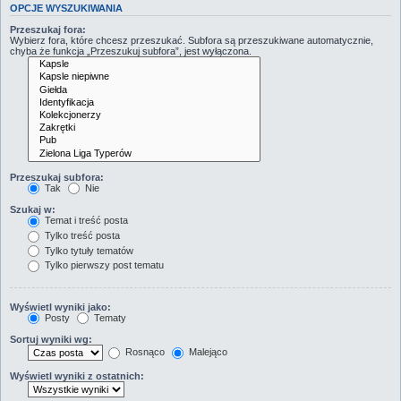
OPCJE WYSZUKIWANIA
Przeszukaj fora:
Wybierz fora, które chcesz przeszukać. Subfora są przeszukiwane automatycznie,
chyba że funkcja „Przeszukuj subfora”, jest wyłączona.
Przeszukaj subfora:
Tak
Nie
Szukaj w:
Temat i treść posta
Tylko treść posta
Tylko tytuły tematów
Tylko pierwszy post tematu
Wyświetl wyniki jako:
Posty
Tematy
Sortuj wyniki wg:
Rosnąco
Malejąco
Wyświetl wyniki z ostatnich: