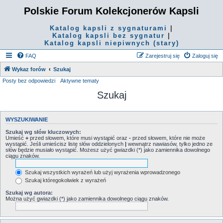
Polskie Forum Kolekcjonerów Kapsli
Katalog kapsli z sygnaturami
|
Katalog kapsli bez sygnatur
|
Katalog kapsli niepiwnych (stary)
FAQ
Zarejestruj się
Zaloguj się
Wykaz forów
Szukaj
Posty bez odpowiedzi
Aktywne tematy
Szukaj
WYSZUKIWANIE
Szukaj wg słów kluczowych:
Umieść
+
przed słowem, które musi wystąpić oraz
-
przed słowem, które nie może
wystąpić. Jeśli umieścisz listę słów oddzielonych
|
wewnątrz nawiasów, tylko jedno ze
słów będzie musiało wystąpić. Możesz użyć gwiazdki (*) jako zamiennika dowolnego
ciągu znaków.
Szukaj wszystkich wyrażeń lub użyj wyrażenia wprowadzonego
Szukaj któregokolwiek z wyrażeń
Szukaj wg autora:
Można użyć gwiazdki (*) jako zamiennika dowolnego ciągu znaków.