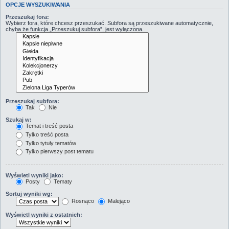
OPCJE WYSZUKIWANIA
Przeszukaj fora:
Wybierz fora, które chcesz przeszukać. Subfora są przeszukiwane automatycznie,
chyba że funkcja „Przeszukuj subfora”, jest wyłączona.
Przeszukaj subfora:
Tak
Nie
Szukaj w:
Temat i treść posta
Tylko treść posta
Tylko tytuły tematów
Tylko pierwszy post tematu
Wyświetl wyniki jako:
Posty
Tematy
Sortuj wyniki wg:
Rosnąco
Malejąco
Wyświetl wyniki z ostatnich: