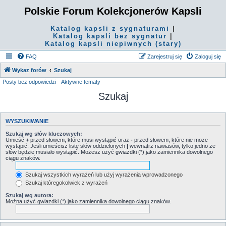
Polskie Forum Kolekcjonerów Kapsli
Katalog kapsli z sygnaturami
|
Katalog kapsli bez sygnatur
|
Katalog kapsli niepiwnych (stary)
FAQ
Zarejestruj się
Zaloguj się
Wykaz forów
Szukaj
Posty bez odpowiedzi
Aktywne tematy
Szukaj
WYSZUKIWANIE
Szukaj wg słów kluczowych:
Umieść
+
przed słowem, które musi wystąpić oraz
-
przed słowem, które nie może
wystąpić. Jeśli umieścisz listę słów oddzielonych
|
wewnątrz nawiasów, tylko jedno ze
słów będzie musiało wystąpić. Możesz użyć gwiazdki (*) jako zamiennika dowolnego
ciągu znaków.
Szukaj wszystkich wyrażeń lub użyj wyrażenia wprowadzonego
Szukaj któregokolwiek z wyrażeń
Szukaj wg autora:
Można użyć gwiazdki (*) jako zamiennika dowolnego ciągu znaków.