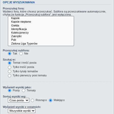
OPCJE WYSZUKIWANIA
Przeszukaj fora:
Wybierz fora, które chcesz przeszukać. Subfora są przeszukiwane automatycznie,
chyba że funkcja „Przeszukuj subfora”, jest wyłączona.
Przeszukaj subfora:
Tak
Nie
Szukaj w:
Temat i treść posta
Tylko treść posta
Tylko tytuły tematów
Tylko pierwszy post tematu
Wyświetl wyniki jako:
Posty
Tematy
Sortuj wyniki wg:
Rosnąco
Malejąco
Wyświetl wyniki z ostatnich: