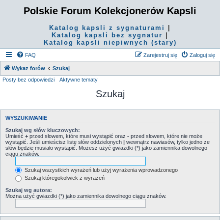
Polskie Forum Kolekcjonerów Kapsli
Katalog kapsli z sygnaturami
|
Katalog kapsli bez sygnatur
|
Katalog kapsli niepiwnych (stary)
FAQ
Zarejestruj się
Zaloguj się
Wykaz forów
Szukaj
Posty bez odpowiedzi
Aktywne tematy
Szukaj
WYSZUKIWANIE
Szukaj wg słów kluczowych:
Umieść
+
przed słowem, które musi wystąpić oraz
-
przed słowem, które nie może
wystąpić. Jeśli umieścisz listę słów oddzielonych
|
wewnątrz nawiasów, tylko jedno ze
słów będzie musiało wystąpić. Możesz użyć gwiazdki (*) jako zamiennika dowolnego
ciągu znaków.
Szukaj wszystkich wyrażeń lub użyj wyrażenia wprowadzonego
Szukaj któregokolwiek z wyrażeń
Szukaj wg autora:
Można użyć gwiazdki (*) jako zamiennika dowolnego ciągu znaków.