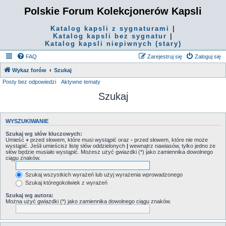
Polskie Forum Kolekcjonerów Kapsli
Katalog kapsli z sygnaturami
|
Katalog kapsli bez sygnatur
|
Katalog kapsli niepiwnych (stary)
FAQ
Zarejestruj się
Zaloguj się
Wykaz forów
Szukaj
Posty bez odpowiedzi
Aktywne tematy
Szukaj
WYSZUKIWANIE
Szukaj wg słów kluczowych:
Umieść
+
przed słowem, które musi wystąpić oraz
-
przed słowem, które nie może
wystąpić. Jeśli umieścisz listę słów oddzielonych
|
wewnątrz nawiasów, tylko jedno ze
słów będzie musiało wystąpić. Możesz użyć gwiazdki (*) jako zamiennika dowolnego
ciągu znaków.
Szukaj wszystkich wyrażeń lub użyj wyrażenia wprowadzonego
Szukaj któregokolwiek z wyrażeń
Szukaj wg autora:
Można użyć gwiazdki (*) jako zamiennika dowolnego ciągu znaków.