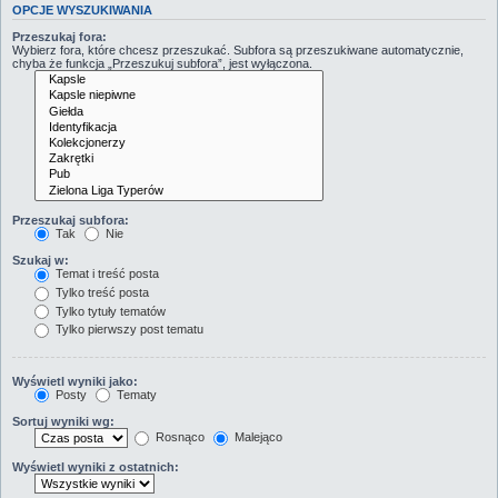
OPCJE WYSZUKIWANIA
Przeszukaj fora:
Wybierz fora, które chcesz przeszukać. Subfora są przeszukiwane automatycznie,
chyba że funkcja „Przeszukuj subfora”, jest wyłączona.
Przeszukaj subfora:
Tak
Nie
Szukaj w:
Temat i treść posta
Tylko treść posta
Tylko tytuły tematów
Tylko pierwszy post tematu
Wyświetl wyniki jako:
Posty
Tematy
Sortuj wyniki wg:
Rosnąco
Malejąco
Wyświetl wyniki z ostatnich: