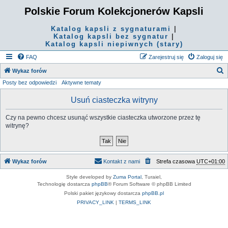
Polskie Forum Kolekcjonerów Kapsli
Katalog kapsli z sygnaturami
|
Katalog kapsli bez sygnatur
|
Katalog kapsli niepiwnych (stary)
FAQ
Zarejestruj się
Zaloguj się
S
Wykaz forów
Posty bez odpowiedzi
Aktywne tematy
z
u
Usuń ciasteczka witryny
k
Czy na pewno chcesz usunąć wszystkie ciasteczka utworzone przez tę
a
witrynę?
j
Wykaz forów
Kontakt z nami
Strefa czasowa
UTC+01:00
Style developed by
Zuma Portal
, Turaiel,
Technologię dostarcza
phpBB
® Forum Software © phpBB Limited
Polski pakiet językowy dostarcza
phpBB.pl
PRIVACY_LINK
|
TERMS_LINK