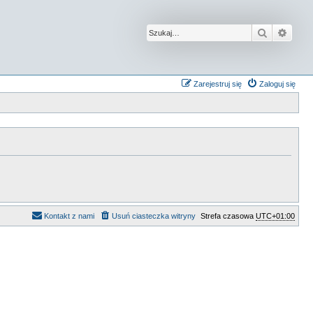
Szukaj
Wysz
Zarejestruj się
Zaloguj się
Kontakt z nami
Usuń ciasteczka witryny
Strefa czasowa
UTC+01:00