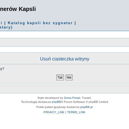
onerów Kapsli
mi
|
Katalog kapsli bez sygnatur
|
stary)
Usuń ciasteczka witryny
nę?
Style developed by
Zuma Portal
, Turaiel,
Technologię dostarcza
phpBB
® Forum Software © phpBB Limited
Polski pakiet językowy dostarcza
phpBB.pl
PRIVACY_LINK
|
TERMS_LINK