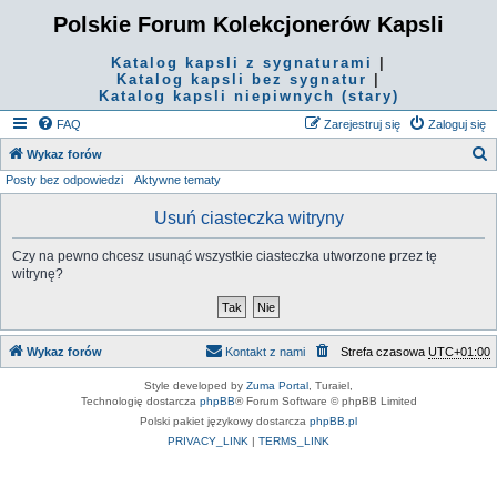
Polskie Forum Kolekcjonerów Kapsli
Katalog kapsli z sygnaturami
|
Katalog kapsli bez sygnatur
|
Katalog kapsli niepiwnych (stary)
FAQ
Zarejestruj się
Zaloguj się
S
Wykaz forów
Posty bez odpowiedzi
Aktywne tematy
z
u
Usuń ciasteczka witryny
k
Czy na pewno chcesz usunąć wszystkie ciasteczka utworzone przez tę
a
witrynę?
j
Wykaz forów
Kontakt z nami
Strefa czasowa
UTC+01:00
Style developed by
Zuma Portal
, Turaiel,
Technologię dostarcza
phpBB
® Forum Software © phpBB Limited
Polski pakiet językowy dostarcza
phpBB.pl
PRIVACY_LINK
|
TERMS_LINK