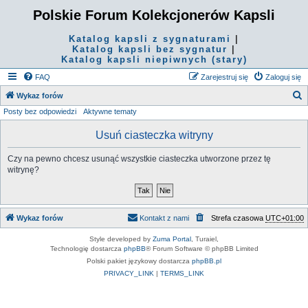
Polskie Forum Kolekcjonerów Kapsli
Katalog kapsli z sygnaturami
|
Katalog kapsli bez sygnatur
|
Katalog kapsli niepiwnych (stary)
FAQ
Zarejestruj się
Zaloguj się
S
Wykaz forów
Posty bez odpowiedzi
Aktywne tematy
z
u
Usuń ciasteczka witryny
k
Czy na pewno chcesz usunąć wszystkie ciasteczka utworzone przez tę
a
witrynę?
j
Wykaz forów
Kontakt z nami
Strefa czasowa
UTC+01:00
Style developed by
Zuma Portal
, Turaiel,
Technologię dostarcza
phpBB
® Forum Software © phpBB Limited
Polski pakiet językowy dostarcza
phpBB.pl
PRIVACY_LINK
|
TERMS_LINK