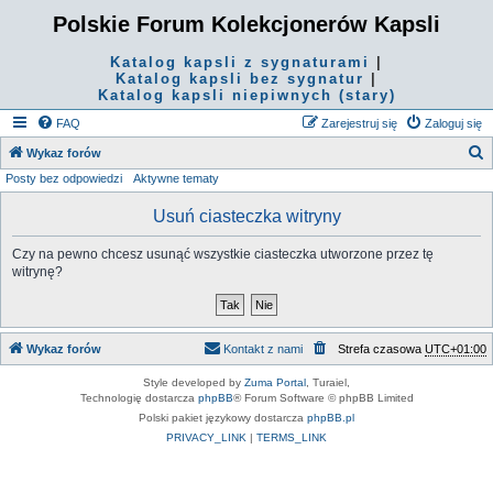
Polskie Forum Kolekcjonerów Kapsli
Katalog kapsli z sygnaturami
|
Katalog kapsli bez sygnatur
|
Katalog kapsli niepiwnych (stary)
FAQ
Zarejestruj się
Zaloguj się
S
Wykaz forów
Posty bez odpowiedzi
Aktywne tematy
z
u
Usuń ciasteczka witryny
k
Czy na pewno chcesz usunąć wszystkie ciasteczka utworzone przez tę
a
witrynę?
j
Wykaz forów
Kontakt z nami
Strefa czasowa
UTC+01:00
Style developed by
Zuma Portal
, Turaiel,
Technologię dostarcza
phpBB
® Forum Software © phpBB Limited
Polski pakiet językowy dostarcza
phpBB.pl
PRIVACY_LINK
|
TERMS_LINK