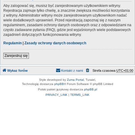
Aby zalogować się, musisz być zarejestrowanym użytkownikiem witryny.
Rejestracja zajmuje tylko chwilę, a znacznie zwiększa możliwości korzystania
z witryny. Administrator witryny może zarejestrowanym użytkownikom nadać
wiele dodatkowych uprawnień. Przed rejestracją zapoznaj się z naszym
regulaminem, zasadami ochrony danych osobowych oraz z odpowiedziami na
często zadawane pytania (FAQ), gdzie jest wyjaśnionych wiele podstawowych
zagadnień dotyczących funkcjonowania witryny.
Regulamin
|
Zasady ochrony danych osobowych
Zarejestruj się
Wykaz forów
Kontakt z nami
Strefa czasowa
UTC+01:00
Style developed by
Zuma Portal
, Turaiel,
Technologię dostarcza
phpBB
® Forum Software © phpBB Limited
Polski pakiet językowy dostarcza
phpBB.pl
PRIVACY_LINK
|
TERMS_LINK