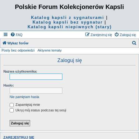
Polskie Forum Kolekcjonerów Kapsli
Katalog kapsli z sygnaturami
|
Katalog kapsli bez sygnatur
|
Katalog kapsli niepiwnych (stary)
FAQ
Zarejestruj się
Zaloguj się
S
Wykaz forów
Posty bez odpowiedzi
Aktywne tematy
z
u
Zaloguj się
k
Nazwa użytkownika:
a
j
Hasło:
Nie pamiętam hasła
Zapamiętaj mnie
Ukryj mój status podczas tej sesji
ZAREJESTRUJ SIĘ